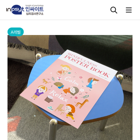
본문으로 바로가기
A레벨
심리검사
상담도구
교육 워크숍
단체검사