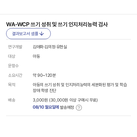
WA-WCP 쓰기 성취 및 쓰기 인지처리능력 검사
결과보고서 샘플
상품정보
연구개발
김애화·김의정·유현실
대상
아동
문항수
소요시간
약 90~120분
목적
아동의 쓰기 성취 및 인지처리능력의 세분화된 평가 및 학습
장애 학생 진단
배송
3,000원 (30,000원 이상 구매시 무료)
08/10 월요일에
발송예정