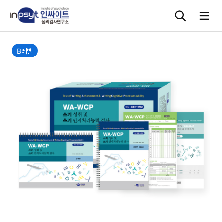
본문으로 바로가기
B레벨
심리검사
상담도구
교육 워크숍
단체검사