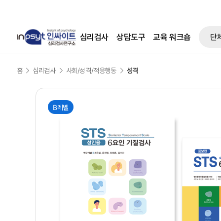
본문으로 바로가기
심리검사
상담도구
교육 워크숍
단
홈
심리검사
사회/성격/적응행동
성격
B레벨