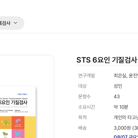
체검사
STS 6요인 기질검사
상품정보
연구개발
최은실, 윤진
대상
성인
문항수
43
소요시간
약 10분
목적
개인의 타고
배송
3,000원 (
08/07 금