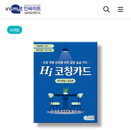
본문으로 바로가기
A레벨
심리검사
상담도구
교육 워크숍
단체검사