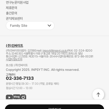
연구논문지원사업
제휴문의
출간문의
권익제보센터
(주)인싸이트
(주)인싸이트
대표자: 김진환
Email:
inpsyt@inpsyt.co.kr
FAX: 02-324-8200
주소: [04030] 서울특별시 마포구 동교로 18길 20 마인드포레스트 빌딩
통신사업자 신고번호: 제2015-서울마포-2044
사업자등록번호: 872-86-00281
사업자정보조회
호스팅: (주)인싸이트
Copyright 2025. INPSYT INC. All rights reserved.
고객센터
02-336-7133
운영시간 평일 09:30 ~ 17:30 (주말, 공휴일 제외)
점심시간 12:00 ~ 13:00