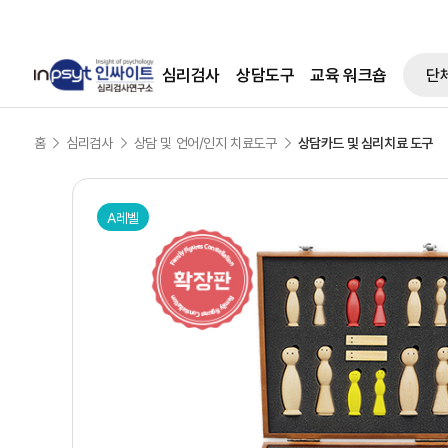
본문으로 바로가기
심리검사
상담도구
교육 워크숍
단
홈
심리검사
상담 및 언어/인지 치료도구
상담카드 및 심리치료 도구
A레벨