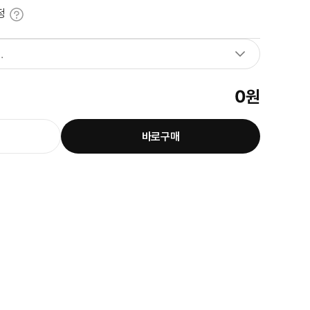
정
.
0
원
바로구매