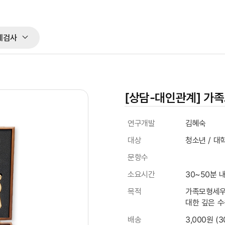
체검사
[상담-대인관계] 가
상품정보
연구개발
김혜숙
대상
청소년 / 대학
문항수
소요시간
30~50분 
목적
가족모형세우
대한 깊은 수
배송
3,000원 (