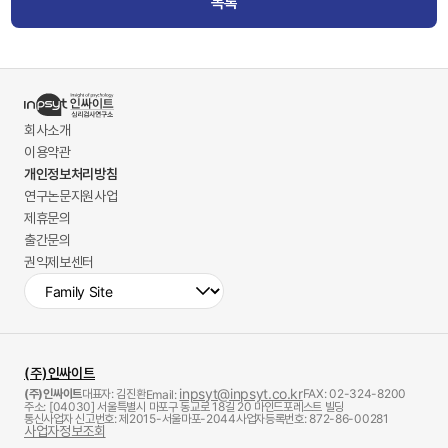
목록
회사소개
이용약관
개인정보처리방침
연구논문지원사업
제휴문의
출간문의
권익제보센터
(주)인싸이트
inpsyt@inpsyt.co.kr
(주)인싸이트
대표자: 김진환
FAX: 02-324-8200
Email:
주소: [04030] 서울특별시 마포구 동교로 18길 20 마인드포레스트 빌딩
통신사업자 신고번호: 제2015-서울마포-2044
사업자등록번호: 872-86-00281
사업자정보조회