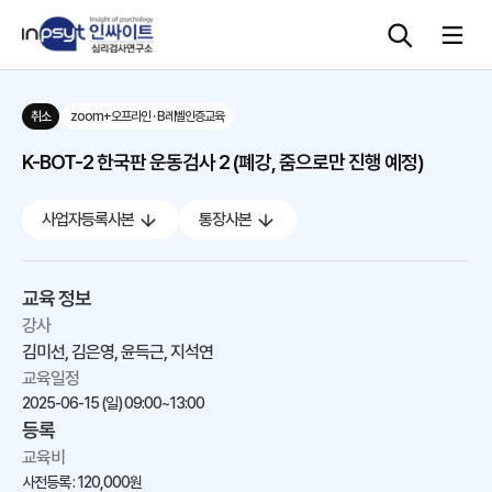
취소
zoom+오프라인 · B레벨인증교육
심리검사
K-BOT-2 한국판 운동검사 2 (폐강, 줌으로만 진행 예정)
상담도구
사업자등록사본
통장사본
교육 워크숍
교육 정보
단체검사
강사
김미선, 김은영, 윤득근, 지석연
교육일정
2025-06-15 (일)
09:00~13:00
등록
교육비
사전등록 : 120,000원