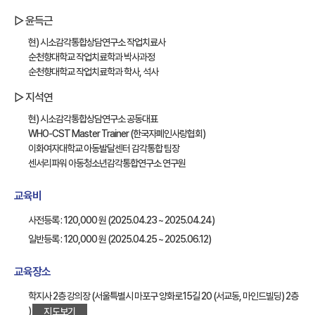
▷ 윤득근
현) 시소감각통합상담연구소 작업치료사
순천향대학교 작업치료학과 박사과정
순천향대학교 작업치료학과 학사, 석사
▷ 지석연
현) 시소감각통합상담연구소 공동대표
WHO-CST Master Trainer (한국자폐인사랑협회)
이화여자대학교 아동발달센터 감각통합 팀장
센서리파워 아동청소년감각통합연구소 연구원
교육비
사전등록 : 120,000 원 (2025.04.23 ~ 2025.04.24)
일반등록 : 120,000 원 (2025.04.25 ~ 2025.06.12)
교육장소
학지사 2층 강의장 (서울특별시 마포구 양화로15길 20 (서교동, 마인드빌딩) 2층
)
지도보기