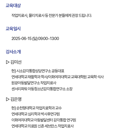
교육대상
작업치료사, 물리치료사 등 전문가 분들에게 권장 드립니다.
교육일시
2025-06-15 (일) 09:00~13:00
강사소개
▷ 김미선
현) 시소감각통합상담연구소 공동대표
연세대학교 재활학과 학사/이화여자대학교 교육대학원 교육학 석사
원광아동발달연구소 작업치료사
센서리파워 아동청소년감각통합연구소 소장
▷ 김은영
현) 순천향대학교 작업치료학과 교수
연세대학교 심리학과 박사후연구원
이화여자대학교 아동발달센터 감각통합 연구원
연세대학교 의료원 신촌 세브란스 작업치료사