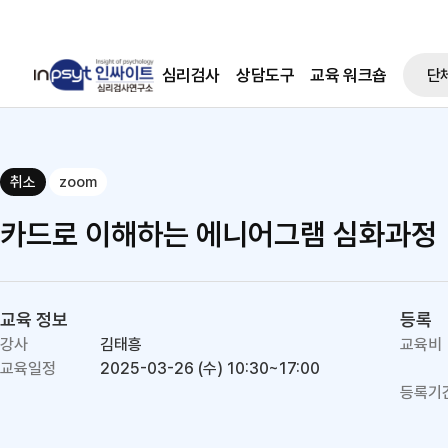
심리검사
상담도구
교육 워크숍
단
취소
zoom
카드로 이해하는 에니어그램 심화과정
교육 정보
등록
강사
김태흥
교육비
교육일정
2025-03-26 (수)
10:30~17:00
등록기