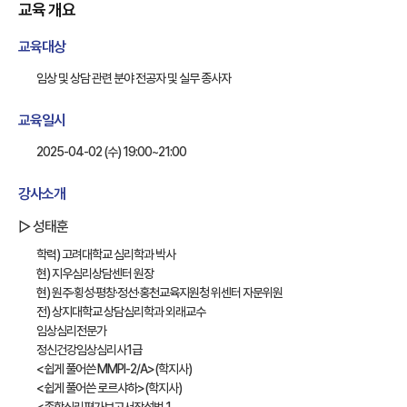
교육 개요
교육대상
임상 및 상담 관련 분야 전공자 및 실무 종사자
교육일시
2025-04-02 (수) 19:00~21:00
강사소개
▷ 성태훈
학력) 고려대학교 심리학과 박사
현) 지우심리상담센터 원장
현) 원주·횡성·평창·정선·홍천교육지원청 위센터 자문위원
전) 상지대학교 상담심리학과 외래교수
임상심리전문가
정신건강임상심리사1급
<쉽게 풀어쓴 MMPI-2/A>(학지사)
<쉽게 풀어쓴 로르샤하>(학지사)