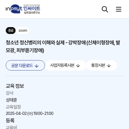
종료
zoom
심리검사
청소년 정신병리의 이해와 실제 - 강박장애 (신체이형장애, 발
모광, 피부뜯기장애)
상담도구
사업자등록사본
통장사본
공문 다운로드
교육 워크숍
단체검사
교육 정보
강사
성태훈
교육일정
2025-04-02 (수)
19:00~21:00
등록
교육비