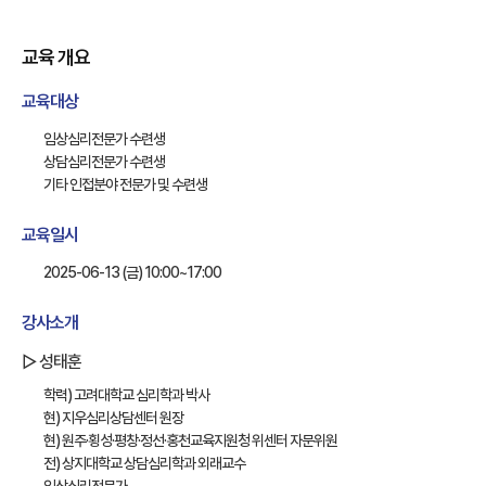
교육 개요
교육대상
임상심리전문가 수련생
상담심리전문가 수련생
기타 인접분야 전문가 및 수련생
교육일시
2025-06-13 (금) 10:00~17:00
강사소개
▷ 성태훈
학력) 고려대학교 심리학과 박사
현) 지우심리상담센터 원장
현) 원주·횡성·평창·정선·홍천교육지원청 위센터 자문위원
전) 상지대학교 상담심리학과 외래교수