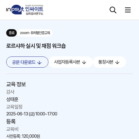
종료
zoom · B레벨인증교육
심리검사
로르샤하 실시 및 채점 워크숍
상담도구
사업자등록사본
통장사본
공문 다운로드
교육 워크숍
교육 정보
단체검사
강사
성태훈
교육일정
2025-06-13 (금)
10:00~17:00
등록
교육비
사전등록 : 120,000원