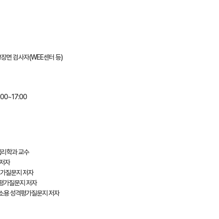
교장면 검사자(WEE센터 등)
:00~17:00
심리학과 교수
 저자
격평가질문지 저자
성격평가질문지 저자
관찰소용 성격평가질문지 저자