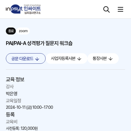
종료
zoom
심리검사
PAI/PAI-A 성격평가 질문지 워크숍
상담도구
사업자등록사본
통장사본
공문 다운로드
교육 워크숍
교육 정보
단체검사
강사
박은영
교육일정
2024-10-11 (금)
10:00~17:00
등록
교육비
사전등록 : 120,000원