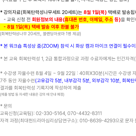
* 강의자료(회복탄력성나무세트 20세트)는
8
월 1일(목)
택배로 발송됩
- 교육 신청 전
회원정보의 내용(
휴대폰 번호, 이메일, 주소
등)
을 확인
- 8월 1일(목) 택배 발송 이후 환불 불가
(
회복탄력성나무 20세트, 블랜딩아로마 1병 제공)
* 본 워크숍 특성상 줌(ZOOM) 참석 시 화상 캠과 마이크 연결이 
* 본 교육 회복탄력성 1, 2급 통합과정으로 과정 수료자에게는 민간자격
(
* 수강생 자율수련
8
월 4일
~ 9
월 22
일
: 40
회X
30
분
(
시간은 수강생 
7
주 동안 자율수련
(
고유감각
5
분
,
내부감각
5
분
,
외부감각
10
분
,
회복탄
결과를 회복탄력성 기록지에 작성하여 제출
(제출 방법 등 자세한 내용은 강의 때 안내 예정)
* 문의
교육신청(교육팀): 02-330-5164, 070-4432-8311
자격 과정(최대헌드라마심리상담연구소):
010-8639-4293
으로 문자