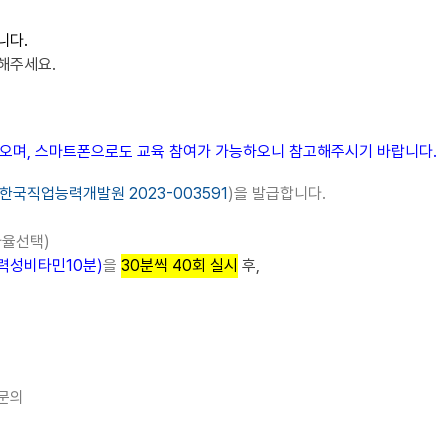
니다.
해주세요.
필수이오며, 스마트폰으로도 교육 참여가 가능하오니 참고해주시기 바랍니다.
한국직업능력개발원 2023-003591
)을 발급합니다.
자율선택
)
력성비타민
10
분
)
을
30
분씩
40
회 실시
후,
 문의