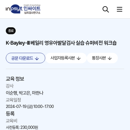
종료
심리검사
K-Bayley-III 베일리 영유아발달검사 실습 슈퍼비전 워크숍
상담도구
사업자등록사본
통장사본
공문 다운로드
교육 워크숍
교육 정보
단체검사
강사
이순행, 박고은, 마한나
교육일정
2024-07-19 (금)
10:00~17:00
등록
교육비
사전등록 : 230,000원