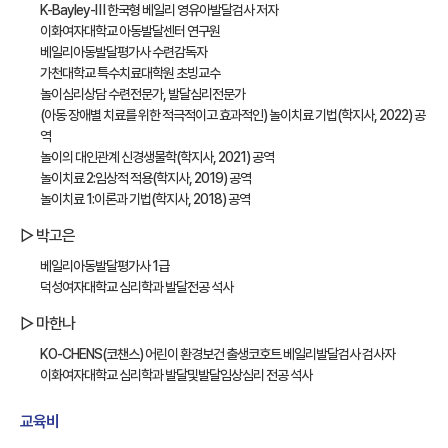
K-Bayley-Ⅲ 한국형 베일리 영유아발달검사 저자
이화여자대학교 아동발달센터 연구원
베일리아동발달평가사 수련감독자
가천대학교 특수치료대학원 초빙교수
놀이심리상담 수련전문가, 발달심리전문가
(아동 장애별 치료를 위한 적극적이고 효과적인) 놀이치료 기법(학지사, 2022) 공
역
놀이의 대인관계 신경생물학(학지사, 2021) 공역
놀이치료 2:임상적 적용(학지사, 2019) 공역
놀이치료 1:이론과 기법(학지사, 2018) 공역
▷ 박고은
베일리아동발달평가사 1급
덕성여자대학교 심리학과 발달전공 석사
▷ 마한나
KO-CHENS(코챈스) 어린이 환경보건 출생코호트 베일리발달검사 검사자
이화여자대학교 심리학과 발달및발달임상심리 전공 석사
교육비