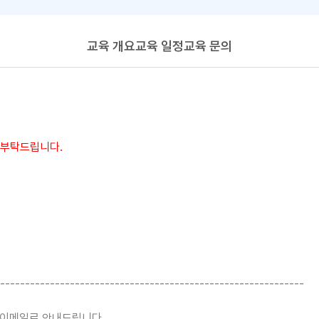
교육 개요
교육 일정
교육 문의
 부탁드립니다.
-------------------------------------------------------------
자/이메일로 안내드립니다.