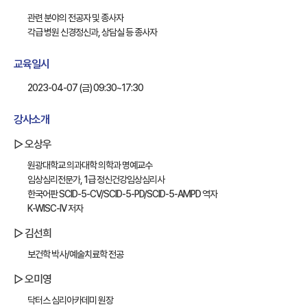
관련 분야의 전공자 및 종사자
각급 병원 신경정신과, 상담실 등 종사자
교육일시
2023-04-07 (금) 09:30~17:30
강사소개
▷ 오상우
원광대학교 의과대학 의학과 명예교수
임상심리전문가, 1급 정신건강임상심리사
한국어판 SCID-5-CV/SCID-5-PD/SCID-5-AMPD 역자
K-WISC-IV 저자
▷ 김선희
보건학 박사/예술치료학 전공
▷ 오미영
닥터스 심리아카데미 원장