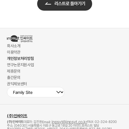
리스트로 돌아가기
회사소개
이용약관
개인정보처리방침
연구논문지원사업
제휴문의
출간문의
권익제보센터
(주)인싸이트
inpsyt@inpsyt.co.kr
(주)인싸이트
대표자: 김진환
FAX: 02-324-8200
Email:
주소: [04030] 서울특별시 마포구 동교로 18길 20 마인드포레스트 빌딩
통신사업자 신고번호: 제2015-서울마포-2044
사업자등록번호: 872-86-00281