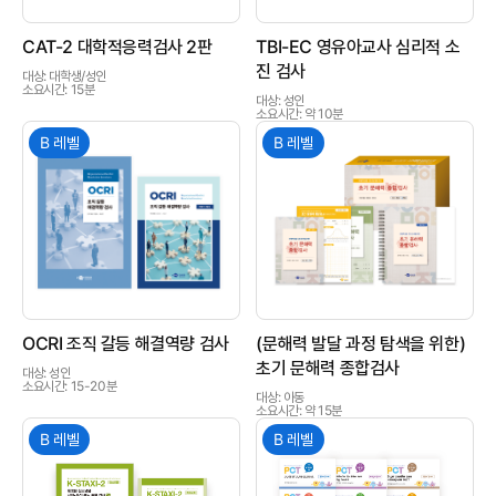
CAT-2 대학적응력검사 2판
TBI-EC 영유아교사 심리적 소
진 검사
대상: 대학생/성인
소요시간: 15분
대상: 성인
소요시간: 약 10분
B 레벨
B 레벨
상품이미지
상품이미지
OCRI 조직 갈등 해결역량 검사
(문해력 발달 과정 탐색을 위한)
초기 문해력 종합검사
대상: 성인
소요시간: 15-20분
대상: 아동
소요시간: 약 15분
B 레벨
B 레벨