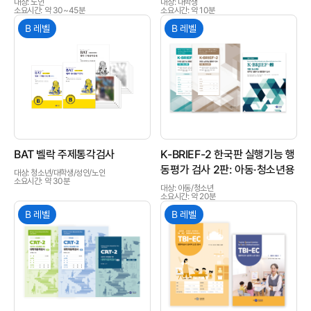
대상: 노인
대상: 대학생
소요시간: 약 30~45분
소요시간: 약 10분
B 레벨
B 레벨
상품이미지
상품이미지
BAT 벨락 주제통각검사
K-BRIEF-2 한국판 실행기능 행
동평가 검사 2판: 아동·청소년용
대상: 청소년/대학생/성인/노인
소요시간: 약 30분
대상: 아동/청소년
소요시간: 약 20분
B 레벨
B 레벨
상품이미지
상품이미지
인싸이트는 '학지사 심리검사연구소'의 새 이름입니다.