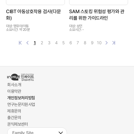
CIBT 아동상호작용 검사(다문
SAM 스토킹 위험성 평가와 관
화)
리를 위한 가이드라인
대상: 영유아/아동
대상: 성인
소요시간: 약 20분
소요시간: -
1
2
3
4
5
6
7
8
9
10
회사소개
이용약관
개인정보처리방침
연구논문지원사업
제휴문의
출간문의
권익제보센터