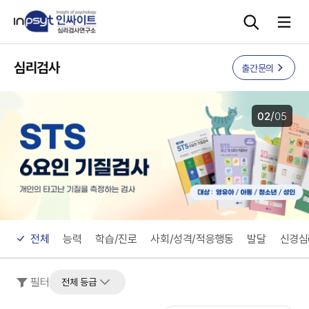
본문으로 바로가기
심리검사
출간문의
심리검사
/
02
05
상담도구
교육 워크숍
단체검사
전체
능력
학습/진로
사회/성격/적응행동
발달
신경심
필터
전체 등급