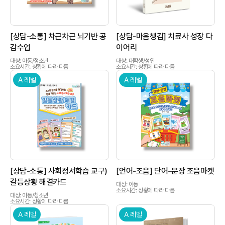
[상담-소통] 차근차근 뇌기반 공
[상담-마음챙김] 치료사 성장 다
감수업
이어리
대상: 아동/청소년
대상: 대학생/성인
소요시간: 상황에 따라 다름
소요시간: 상황에 따라 다름
A 레벨
A 레벨
상품이미지
상품이미지
[상담-소통] 사회정서학습 교구)
[언어-조음] 단어-문장 조음마켓
갈등상황 해결카드
대상: 아동
소요시간: 상황에 따라 다름
대상: 아동/청소년
소요시간: 상황에 따라 다름
A 레벨
A 레벨