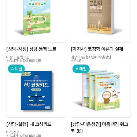
인싸이트는 '학지사 심리검사연구소'의 새 이름입니다.
상품이미지
상품이미지
[상담-감정] 상담 동행 노트
[학지사] 코칭학 이론과 실제
대상: 아동/청소년
대상: 아동/청소년/대학생/성인
소요시간: 상황에 따라 다름
소요시간:
A 레벨
A 레벨
상품이미지
상품이미지
[상담-실행] Hi 코칭카드
[상담-마음챙김] 마음챙김 워크
북 3종
대상: 성인
소요시간: 상황에 따라 다름