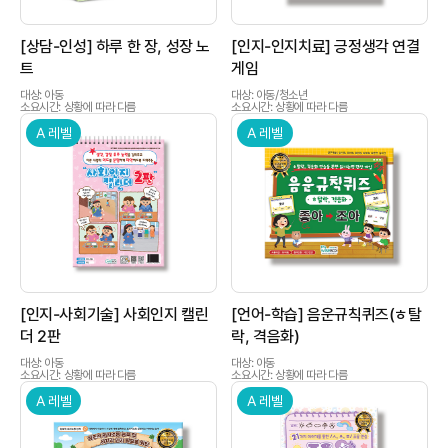
[상담-인성] 하루 한 장, 성장 노
[인지-인지치료] 긍정생각 연결
트
게임
대상: 아동
대상: 아동/청소년
소요시간: 상황에 따라 다름
소요시간: 상황에 따라 다름
A 레벨
A 레벨
상품이미지
상품이미지
[인지-사회기술] 사회인지 캘린
[언어-학습] 음운규칙퀴즈(ㅎ탈
더 2판
락, 격음화)
대상: 아동
대상: 아동
소요시간: 상황에 따라 다름
소요시간: 상황에 따라 다름
A 레벨
A 레벨