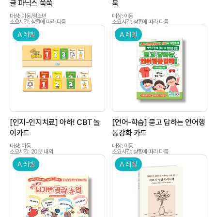
글 파닉스 쑥쑥
북
대상: 아동/청소년
대상: 아동
소요시간: 상황에 따라 다름
소요시간: 상황에 따라 다름
A 레벨
A 레벨
상품이미지
상품이미지
[인지-인지치료] 아하! CBT 놀
[언어-학습] 묻고 답하는 언어행
이카드
동강화 카드
대상: 아동
대상: 아동
소요시간: 20분 내외
소요시간: 상황에 따라 다름
A 레벨
A 레벨
상품이미지
상품이미지