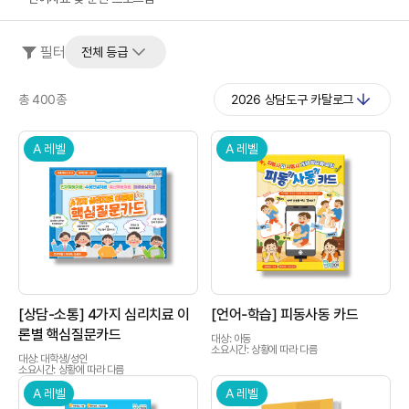
필터
전체 등급
총 400종
2026 상담도구 카탈로그
A 레벨
A 레벨
상품이미지
상품이미지
[상담-소통] 4가지 심리치료 이
[언어-학습] 피동사동 카드
론별 핵심질문카드
대상: 아동
소요시간: 상황에 따라 다름
대상: 대학생/성인
소요시간: 상황에 따라 다름
A 레벨
A 레벨