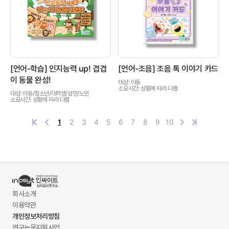
상품이미지
상품이미지
[언어-학습] 인지능력 up! 겹겹
[언어-조음] 조음 톡 이야기 카드
이 동물 완성!
대상: 아동
소요시간: 상황에 따라 다름
대상: 아동/청소년/대학생/성인/노인
소요시간: 상황에 따라 다름
1
2
3
4
5
6
7
8
9
10
회사소개
이용약관
개인정보처리방침
연구논문지원사업