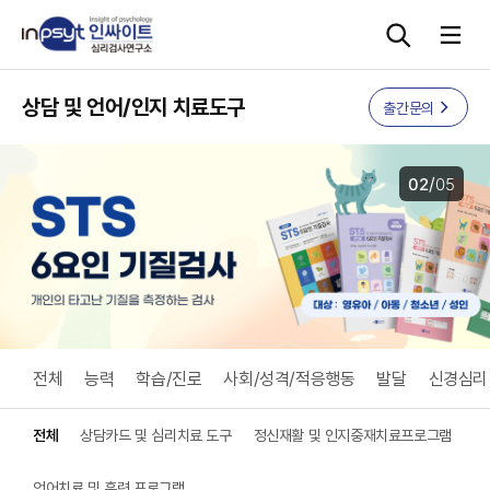
본문으로 바로가기
상담 및 언어/인지 치료도구
출간문의
심리검사
/
02
05
상담도구
교육 워크숍
단체검사
전체
능력
학습/진로
사회/성격/적응행동
발달
신경심리
전체
상담카드 및 심리치료 도구
정신재활 및 인지중재치료프로그램
언어치료 및 훈련 프로그램