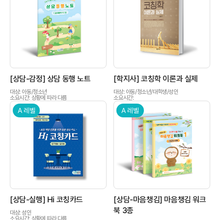
인싸이트는 '학지사 심리검사연구소'의 새 이름입니다.
상품이미지
상품이미지
[상담-감정] 상담 동행 노트
[학지사] 코칭학 이론과 실제
대상: 아동/청소년
대상: 아동/청소년/대학생/성인
소요시간: 상황에 따라 다름
소요시간:
A 레벨
A 레벨
상품이미지
상품이미지
[상담-실행] Hi 코칭카드
[상담-마음챙김] 마음챙김 워크
북 3종
대상: 성인
소요시간: 상황에 따라 다름