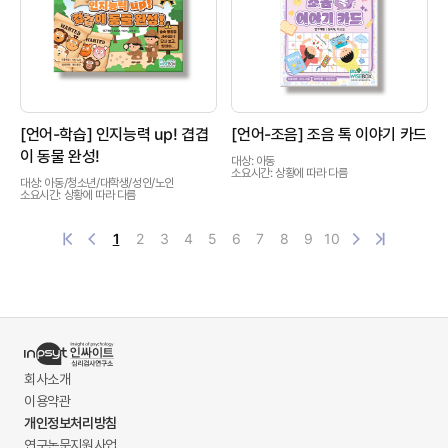
상품이미지
상품이미지
[언어-학습] 인지능력 up! 겹겹
[언어-조음] 조음 톡 이야기 카드
이 동물 완성!
대상: 아동
소요시간: 상황에 따라 다름
대상: 아동/청소년/대학생/성인/노인
소요시간: 상황에 따라 다름
1
2
3
4
5
6
7
8
9
10
회사소개
이용약관
개인정보처리방침
연구논문지원사업