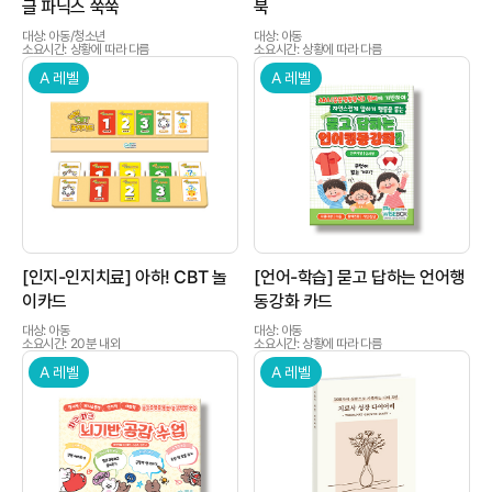
글 파닉스 쑥쑥
북
대상: 아동/청소년
대상: 아동
소요시간: 상황에 따라 다름
소요시간: 상황에 따라 다름
A 레벨
A 레벨
상품이미지
상품이미지
[인지-인지치료] 아하! CBT 놀
[언어-학습] 묻고 답하는 언어행
이카드
동강화 카드
대상: 아동
대상: 아동
소요시간: 20분 내외
소요시간: 상황에 따라 다름
A 레벨
A 레벨
상품이미지
상품이미지