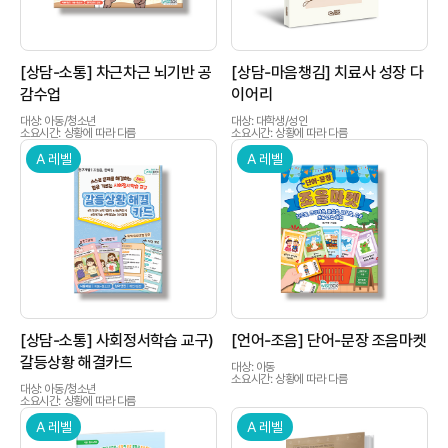
[상담-소통] 차근차근 뇌기반 공
[상담-마음챙김] 치료사 성장 다
감수업
이어리
대상: 아동/청소년
대상: 대학생/성인
소요시간: 상황에 따라 다름
소요시간: 상황에 따라 다름
A 레벨
A 레벨
상품이미지
상품이미지
[상담-소통] 사회정서학습 교구)
[언어-조음] 단어-문장 조음마켓
갈등상황 해결카드
대상: 아동
소요시간: 상황에 따라 다름
대상: 아동/청소년
소요시간: 상황에 따라 다름
A 레벨
A 레벨