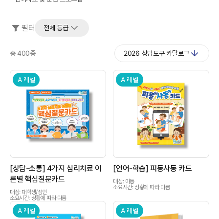
필터
전체 등급
총 400종
2026 상담도구 카탈로그
A 레벨
A 레벨
상품이미지
상품이미지
[상담-소통] 4가지 심리치료 이
[언어-학습] 피동사동 카드
론별 핵심질문카드
대상: 아동
소요시간: 상황에 따라 다름
대상: 대학생/성인
소요시간: 상황에 따라 다름
A 레벨
A 레벨