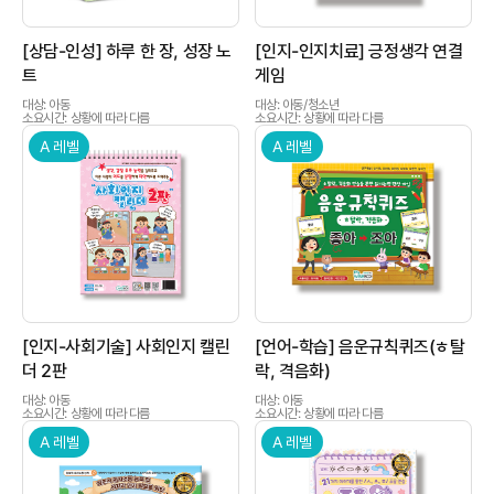
[상담-인성] 하루 한 장, 성장 노
[인지-인지치료] 긍정생각 연결
트
게임
대상: 아동
대상: 아동/청소년
소요시간: 상황에 따라 다름
소요시간: 상황에 따라 다름
A 레벨
A 레벨
상품이미지
상품이미지
[인지-사회기술] 사회인지 캘린
[언어-학습] 음운규칙퀴즈(ㅎ탈
더 2판
락, 격음화)
대상: 아동
대상: 아동
소요시간: 상황에 따라 다름
소요시간: 상황에 따라 다름
A 레벨
A 레벨