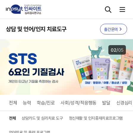
본문으로 바로가기
상담 및 언어/인지 치료도구
출간문의
심리검사
/
02
05
상담도구
교육 워크숍
단체검사
전체
능력
학습/진로
사회/성격/적응행동
발달
신경심리
전체
상담카드 및 심리치료 도구
정신재활 및 인지중재치료프로그램
언어치료 및 훈련 프로그램