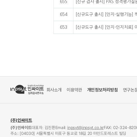
655
[신규 검사 출시] PAS 성격평가질
654
[신규도구 출시] [인지-실행기능]
653
[신규도구 출시] [인지-인지치료] 
회사소개
이용약관
개인정보처리방침
연구논
(주)인싸이트
(주)인싸이트
대표자: 김진환
Email:
inpsyt@inpsyt.co.kr
FAX: 02-324-820
주소: [04030] 서울특별시 마포구 동교로 18길 20 마인드포레스트 빌딩