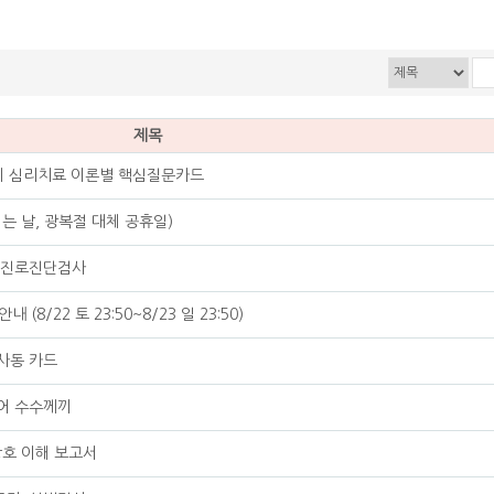
제목
4가지 심리치료 이론별 핵심질문카드
쉬는 날, 광복절 대체 공휴일)
원 진로진단검사
(8/22 토 23:50~8/23 일 23:50)
동사동 카드
용어 수수께끼
 상호 이해 보고서