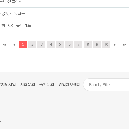
문지: 선별검사
 짝꿍찾기 워크북
아하! CBT 놀이카드
1
2
3
4
5
6
7
8
9
10
문지원사업
제휴문의
출간문의
권익제보센터
0