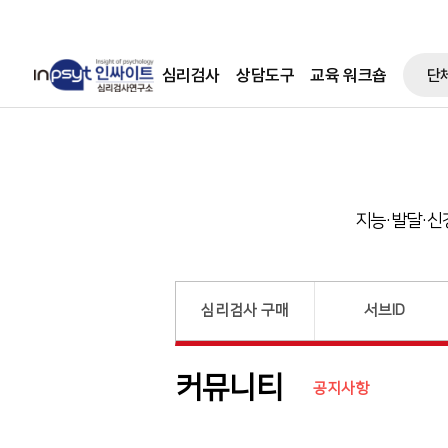
심리검사
상담도구
교육 워크숍
단
지능·발달·신
심리검사 구매
서브ID
커뮤니티
공지사항