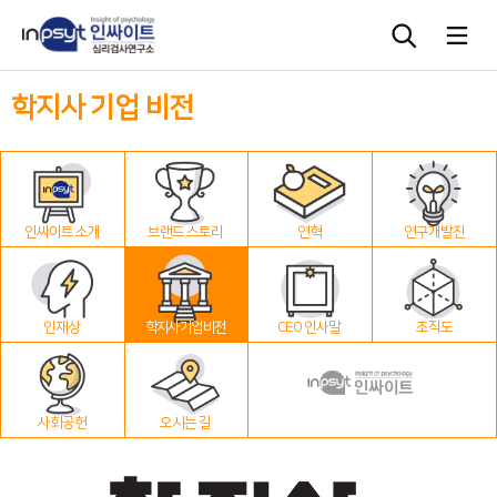
학지사 기업 비전
심리검사
상담도구
인싸이트 소개
브랜드 스토리
연혁
연구개발진
교육 워크숍
단체검사
인재상
학지사 기업 비전
CEO 인사말
조직도
사회공헌
오시는 길