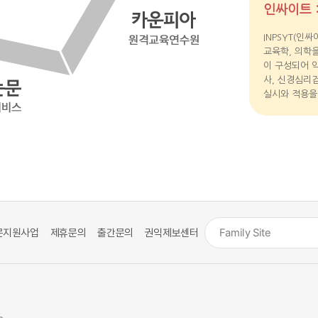
인싸이트 :
INPSYT(인
교육학, 의학
이 구성되어 약
사, 신경심리
실시와 적용을
문지원사업
제휴문의
출간문의
권익제보센터