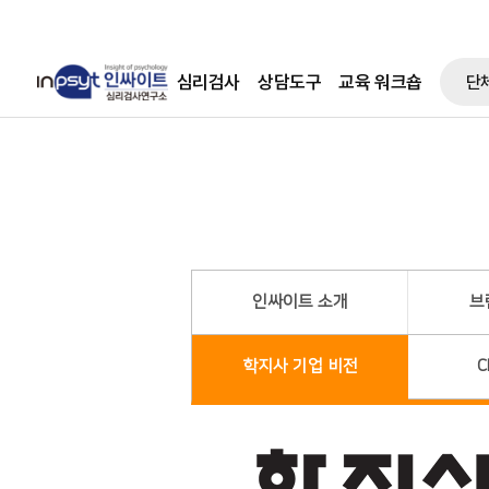
심리검사
상담도구
교육 워크숍
단
인싸이트 소개
브
학지사 기업 비전
C