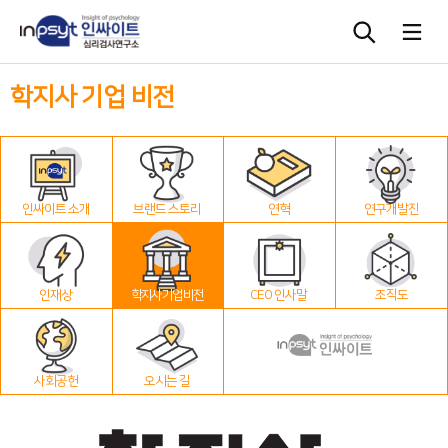
학지사 기업 비전
심리검사
상담도구
인싸이트 소개
브랜드 스토리
연혁
연구개발진
교육 워크숍
단체검사
인재상
학지사 기업 비전
CEO 인사말
조직도
사회공헌
오시는 길