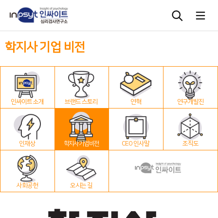
학지사 기업 비전
심리검사
상담도구
인싸이트 소개
브랜드 스토리
연혁
연구개발진
교육 워크숍
단체검사
인재상
학지사 기업 비전
CEO 인사말
조직도
사회공헌
오시는 길