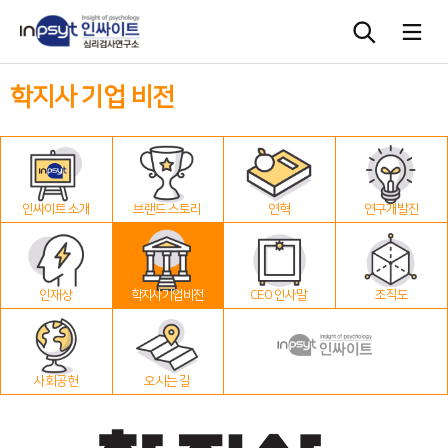
학지사 기업 비전
심리검사
상담도구
인싸이트 소개
브랜드 스토리
연혁
연구개발진
교육 워크숍
단체검사
인재상
학지사 기업 비전
CEO 인사말
조직도
사회공헌
오시는 길