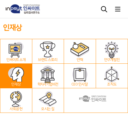
인재상
심리검사
상담도구
인싸이트 소개
브랜드 스토리
연혁
연구개발진
교육 워크숍
단체검사
인재상
학지사 기업 비전
CEO 인사말
조직도
사회공헌
오시는 길