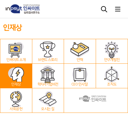
인재상
심리검사
상담도구
인싸이트 소개
브랜드 스토리
연혁
연구개발진
교육 워크숍
단체검사
인재상
학지사 기업 비전
CEO 인사말
조직도
사회공헌
오시는 길