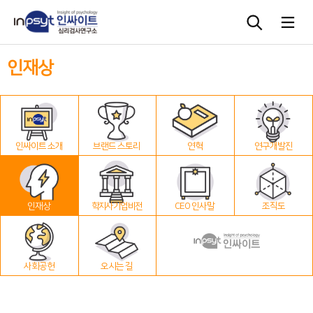
인재상
심리검사
상담도구
인싸이트 소개
브랜드 스토리
연혁
연구개발진
교육 워크숍
단체검사
인재상
학지사 기업 비전
CEO 인사말
조직도
사회공헌
오시는 길