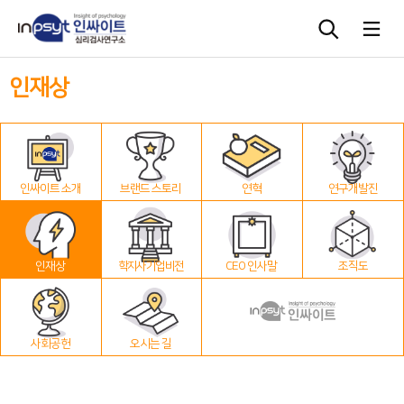
인재상
심리검사
상담도구
인싸이트 소개
브랜드 스토리
연혁
연구개발진
교육 워크숍
단체검사
인재상
학지사 기업 비전
CEO 인사말
조직도
사회공헌
오시는 길