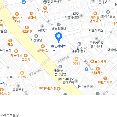
㈜인싸이트
드포레스트빌딩