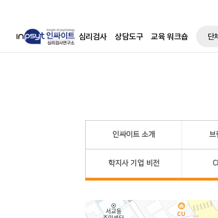
심리검사
상담도구
교육 워크숍
단
인싸이트 소개
브
학지사 기업 비전
C