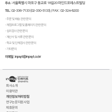
서울특별시 마포구 동교로 18길20 마인드포레스트빌딩
주소 :
02-336-7133 (02-330-5133) / FAX : 02-324-8200
TEL :
- 주문 및 배송 관련 문의
- 채점프로그램 및 홈페이지 관련 문의
- 심리검사 관련 문의
- 계산서 및 서류 관련 문의
- 학교 및 단체검사 관련 문의
- 기타문의
이메일 : inpsyt@inpsyt.co.kr
회사소개
이용약관
개인정보처리방침
연구논문지원사업
제휴문의