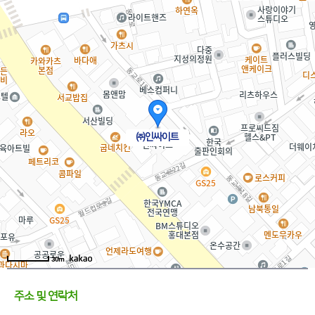
㈜인싸이트
30m
주소 및 연락처