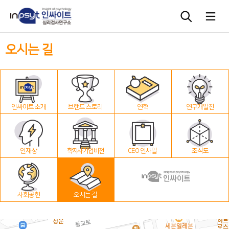
오시는 길
심리검사
상담도구
인싸이트 소개
브랜드 스토리
연혁
연구개발진
교육 워크숍
단체검사
인재상
학지사 기업 비전
CEO 인사말
조직도
사회공헌
오시는 길