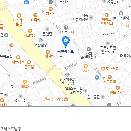
㈜인싸이트
드포레스트빌딩