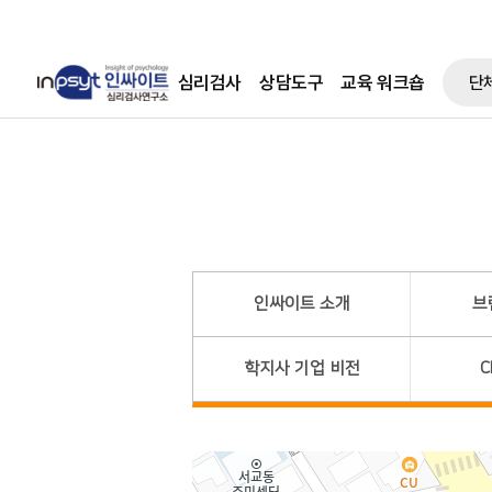
심리검사
상담도구
교육 워크숍
단
인싸이트 소개
브
학지사 기업 비전
C