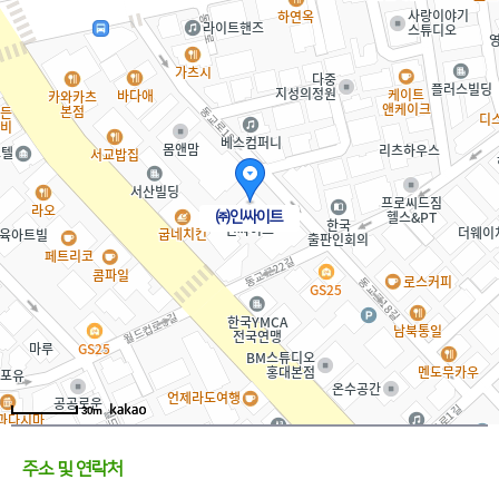
㈜인싸이트
30m
주소 및 연락처