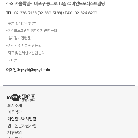
서울특별시 마포구 동교로 18길20 마인드포레스트빌딩
주소 :
02-336-7133 (02-330-5133) / FAX : 02-324-8200
TEL :
- 주문 및 배송 관련 문의
- 채점프로그램 및 홈페이지 관련 문의
- 심리검사 관련 문의
- 계산서 및 서류 관련 문의
- 학교 및 단체검사 관련 문의
- 기타문의
이메일 : inpsyt@inpsyt.co.kr
회사소개
이용약관
개인정보처리방침
연구논문지원사업
제휴문의