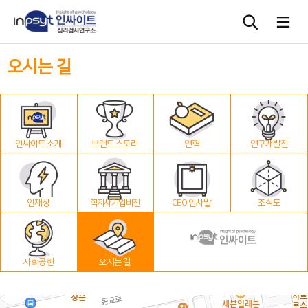
오시는 길
심리검사
상담도구
인싸이트 소개
브랜드 스토리
연혁
연구개발진
교육 워크숍
단체검사
인재상
학지사 기업 비전
CEO 인사말
조직도
사회공헌
오시는 길