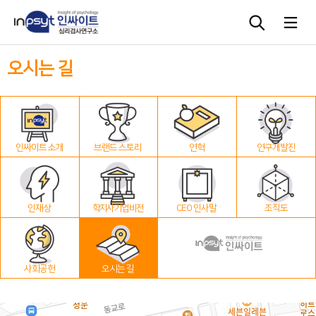
오시는 길
심리검사
상담도구
인싸이트 소개
브랜드 스토리
연혁
연구개발진
교육 워크숍
단체검사
인재상
학지사 기업 비전
CEO 인사말
조직도
사회공헌
오시는 길