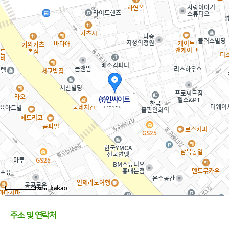
㈜인싸이트
30m
주소 및 연락처