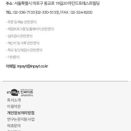
서울특별시 마포구 동교로 18길20 마인드포레스트빌딩
주소 :
02-336-7133 (02-330-5133) / FAX : 02-324-8200
TEL :
- 주문 및 배송 관련 문의
- 채점프로그램 및 홈페이지 관련 문의
- 심리검사 관련 문의
- 계산서 및 서류 관련 문의
- 학교 및 단체검사 관련 문의
- 기타문의
이메일 : inpsyt@inpsyt.co.kr
회사소개
이용약관
개인정보처리방침
연구논문지원사업
제휴문의