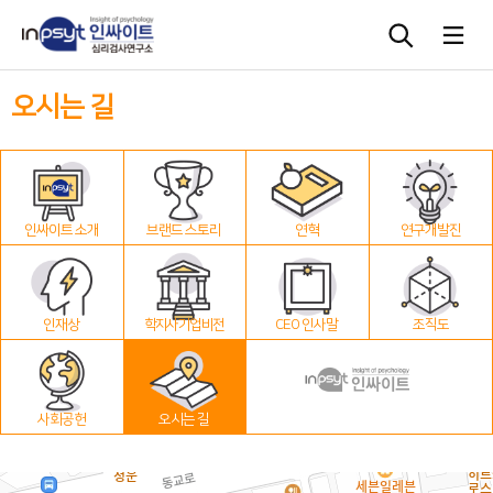
오시는 길
심리검사
상담도구
인싸이트 소개
브랜드 스토리
연혁
연구개발진
교육 워크숍
단체검사
인재상
학지사 기업 비전
CEO 인사말
조직도
사회공헌
오시는 길