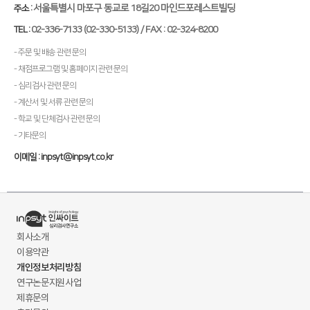
서울특별시 마포구 동교로 18길20 마인드포레스트빌딩
주소 :
02-336-7133 (02-330-5133) / FAX : 02-324-8200
TEL :
- 주문 및 배송 관련 문의
- 채점프로그램 및 홈페이지 관련 문의
- 심리검사 관련 문의
- 계산서 및 서류 관련 문의
- 학교 및 단체검사 관련 문의
- 기타문의
이메일 : inpsyt@inpsyt.co.kr
회사소개
이용약관
개인정보처리방침
연구논문지원사업
제휴문의