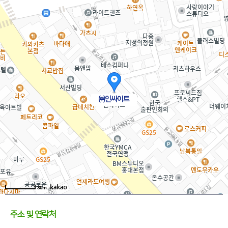
㈜인싸이트
30m
주소 및 연락처