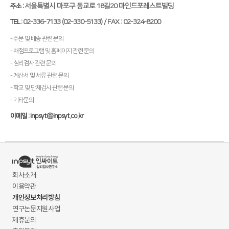
서울특별시 마포구 동교로 18길20 마인드포레스트빌딩
주소 :
02-336-7133 (02-330-5133) / FAX : 02-324-8200
TEL :
- 주문 및 배송 관련 문의
- 채점프로그램 및 홈페이지 관련 문의
- 심리검사 관련 문의
- 계산서 및 서류 관련 문의
- 학교 및 단체검사 관련 문의
- 기타문의
이메일 : inpsyt@inpsyt.co.kr
회사소개
이용약관
개인정보처리방침
연구논문지원사업
제휴문의