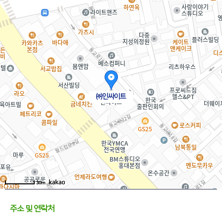
㈜인싸이트
30m
주소 및 연락처