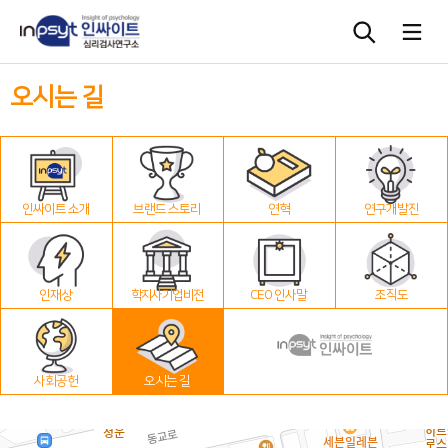
오시는 길
심리검사
상담도구
인싸이트 소개
브랜드 스토리
연혁
연구개발진
교육 워크숍
단체검사
인재상
학지사 기업 비전
CEO 인사말
조직도
사회공헌
오시는 길