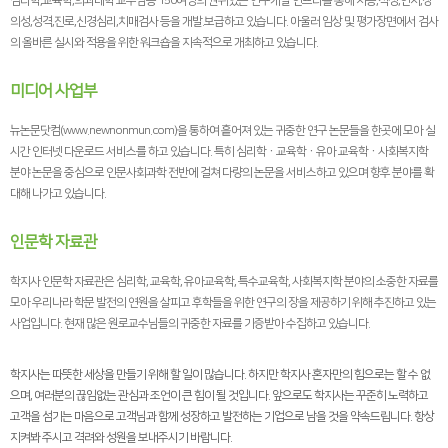
심리학,교육학,의과대학 교수님등 150여명의 권위있는 연구개발 인프라를 통해 지능,적성,인지,창
의성,성격,진로,신경심리,치매검사 등을 개발.보급하고 있습니다. 아울러 임상 및 평가장면에서 검사
의 올바른 실시와 적용을 위한 워크숍을 지속적으로 개최하고 있습니다.
미디어 사업부
뉴논문닷컴(www.newnonmun.com)을 통하여 흩어져 있는 귀중한 연구 논문들을 한곳에 모아 실
시간 인터넷 다운로드 서비스를 하고 있습니다. 특히 심리학ㆍ교육학ㆍ유아 교육학ㆍ사회복지학
분야 논문을 중심으로 인문사회과학 전반에 걸쳐 다량의 논문을 서비스하고 있으며 향후 분야를 확
대해 나가고 있습니다.
인문학 자료관
학지사 인문학 자료관은 심리학, 교육학, 유아교육학, 특수교육학, 사회복지학 분야의 소중한 자료를
모아 우리나라 학문 발전의 연원을 살피고 후학들을 위한 연구의 장을 제공하기 위해 추진하고 있는
사업입니다. 현재 많은 원로교수님들의 귀중한 자료를 기증받아 수집하고 있습니다.
학지사는 따뜻한 세상을 만들기 위해 할 일이 많습니다. 하지만 학지사 혼자만의 힘으로는 할 수 없
으며, 여러분의 끊임없는 관심과 조언이 큰 힘이 될 것입니다. 앞으로도 학지사는 꾸준히 노력하고
고객을 섬기는 마음으로 고객님과 함께 성장하고 발전하는 기업으로 남을 것을 약속드립니다. 항상
지켜봐 주시고 격려와 성원을 보내주시기 바랍니다.