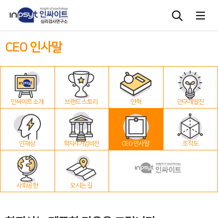
CEO 인사말
심리검사
상담도구
인싸이트 소개
브랜드 스토리
연혁
연구개발진
교육 워크숍
단체검사
인재상
학지사 기업 비전
CEO 인사말
조직도
사회공헌
오시는 길