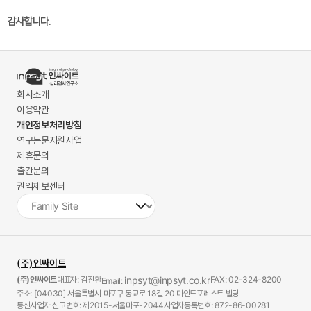
감사합니다.
회사소개
이용약관
개인정보처리방침
연구논문지원사업
제휴문의
출간문의
권익제보센터
(주)인싸이트
(주)인싸이트
대표자: 김진환
inpsyt@inpsyt.co.kr
FAX: 02-324-8200
Email:
주소: [04030] 서울특별시 마포구 동교로 18길 20 마인드포레스트 빌딩
통신사업자 신고번호: 제2015-서울마포-2044
사업자등록번호: 872-86-00281