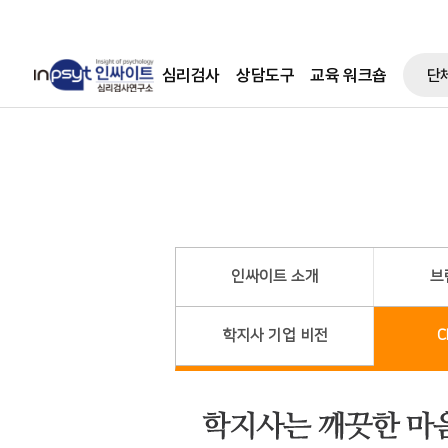
심리검사
상담도구
교육 워크숍
단
인싸이트 소개
브
학지사 기업 비전
C