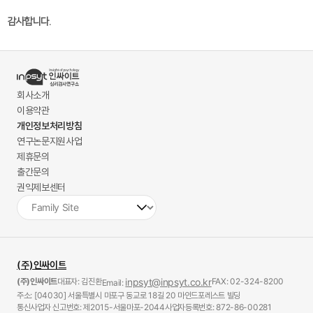
감사합니다.
회사소개
이용약관
개인정보처리방침
연구논문지원사업
제휴문의
출간문의
권익제보센터
(주)인싸이트
(주)인싸이트
대표자: 김진환
inpsyt@inpsyt.co.kr
FAX: 02-324-8200
Email:
주소: [04030] 서울특별시 마포구 동교로 18길 20 마인드포레스트 빌딩
통신사업자 신고번호: 제2015-서울마포-2044
사업자등록번호: 872-86-00281