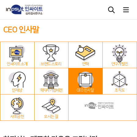
CEO 인사말
심리검사
상담도구
인싸이트 소개
브랜드 스토리
연혁
연구개발진
교육 워크숍
단체검사
인재상
학지사 기업 비전
CEO 인사말
조직도
사회공헌
오시는 길