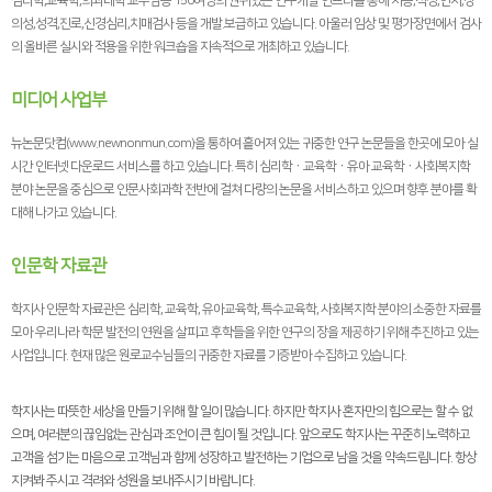
심리학,교육학,의과대학 교수님등 150여명의 권위있는 연구개발 인프라를 통해 지능,적성,인지,창
의성,성격,진로,신경심리,치매검사 등을 개발.보급하고 있습니다. 아울러 임상 및 평가장면에서 검사
의 올바른 실시와 적용을 위한 워크숍을 지속적으로 개최하고 있습니다.
미디어 사업부
뉴논문닷컴(www.newnonmun.com)을 통하여 흩어져 있는 귀중한 연구 논문들을 한곳에 모아 실
시간 인터넷 다운로드 서비스를 하고 있습니다. 특히 심리학ㆍ교육학ㆍ유아 교육학ㆍ사회복지학
분야 논문을 중심으로 인문사회과학 전반에 걸쳐 다량의 논문을 서비스하고 있으며 향후 분야를 확
대해 나가고 있습니다.
인문학 자료관
학지사 인문학 자료관은 심리학, 교육학, 유아교육학, 특수교육학, 사회복지학 분야의 소중한 자료를
모아 우리나라 학문 발전의 연원을 살피고 후학들을 위한 연구의 장을 제공하기 위해 추진하고 있는
사업입니다. 현재 많은 원로교수님들의 귀중한 자료를 기증받아 수집하고 있습니다.
학지사는 따뜻한 세상을 만들기 위해 할 일이 많습니다. 하지만 학지사 혼자만의 힘으로는 할 수 없
으며, 여러분의 끊임없는 관심과 조언이 큰 힘이 될 것입니다. 앞으로도 학지사는 꾸준히 노력하고
고객을 섬기는 마음으로 고객님과 함께 성장하고 발전하는 기업으로 남을 것을 약속드립니다. 항상
지켜봐 주시고 격려와 성원을 보내주시기 바랍니다.