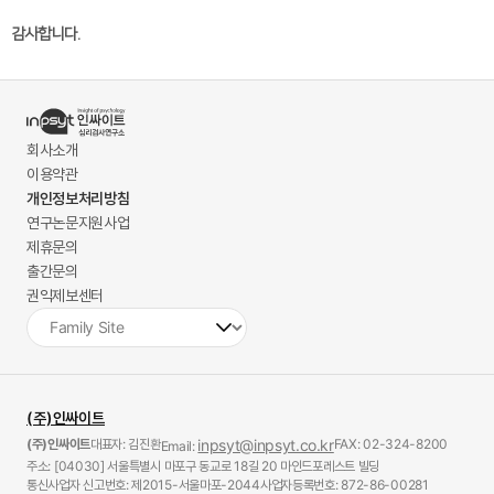
감사합니다.
회사소개
이용약관
개인정보처리방침
연구논문지원사업
제휴문의
출간문의
권익제보센터
(주)인싸이트
(주)인싸이트
대표자: 김진환
inpsyt@inpsyt.co.kr
FAX: 02-324-8200
Email:
주소: [04030] 서울특별시 마포구 동교로 18길 20 마인드포레스트 빌딩
통신사업자 신고번호: 제2015-서울마포-2044
사업자등록번호: 872-86-00281