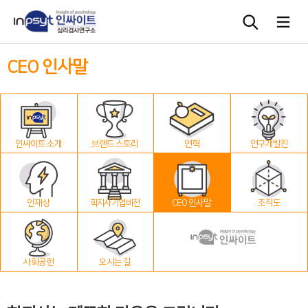
CEO 인사말
심리검사
상담도구
인싸이트 소개
브랜드 스토리
연혁
연구개발진
교육 워크숍
단체검사
인재상
학지사 기업 비전
CEO 인사말
조직도
사회공헌
오시는 길