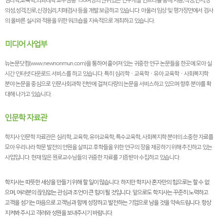
심리학,교육학,의과대학 교수님등 150여명의 권위있는 연구개발 인프라를 통해 지능,적성,인지,창
의성,성격,진로,신경심리,치매검사 등을 개발.보급하고 있습니다. 아울러 임상 및 평가장면에서 검사
의 올바른 실시와 적용을 위한 워크숍을 지속적으로 개최하고 있습니다.
미디어 사업부
뉴논문닷컴(www.newnonmun.com)을 통하여 흩어져 있는 귀중한 연구 논문들을 한곳에 모아 실
시간 인터넷 다운로드 서비스를 하고 있습니다. 특히 심리학ㆍ교육학ㆍ유아 교육학ㆍ사회복지학
분야 논문을 중심으로 인문사회과학 전반에 걸쳐 다량의 논문을 서비스하고 있으며 향후 분야를 확
대해 나가고 있습니다.
인문학 자료관
학지사 인문학 자료관은 심리학, 교육학, 유아교육학, 특수교육학, 사회복지학 분야의 소중한 자료를
모아 우리나라 학문 발전의 연원을 살피고 후학들을 위한 연구의 장을 제공하기 위해 추진하고 있는
사업입니다. 현재 많은 원로교수님들의 귀중한 자료를 기증받아 수집하고 있습니다.
학지사는 따뜻한 세상을 만들기 위해 할 일이 많습니다. 하지만 학지사 혼자만의 힘으로는 할 수 없
으며, 여러분의 끊임없는 관심과 조언이 큰 힘이 될 것입니다. 앞으로도 학지사는 꾸준히 노력하고
고객을 섬기는 마음으로 고객님과 함께 성장하고 발전하는 기업으로 남을 것을 약속드립니다. 항상
지켜봐 주시고 격려와 성원을 보내주시기 바랍니다.