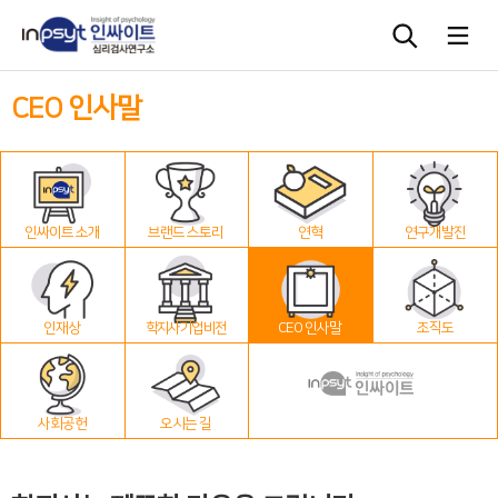
CEO 인사말
심리검사
상담도구
인싸이트 소개
브랜드 스토리
연혁
연구개발진
교육 워크숍
단체검사
인재상
학지사 기업 비전
CEO 인사말
조직도
사회공헌
오시는 길