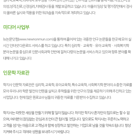
심리학,교육학,의과대학 교수님등 150여명의 권위있는 연구개발 인프라를 통해 지능,적성,인지,창
의성,성격,진로,신경심리,치매검사 등을 개발.보급하고 있습니다. 아울러 임상 및 평가장면에서 검사
의 올바른 실시와 적용을 위한 워크숍을 지속적으로 개최하고 있습니다.
미디어 사업부
뉴논문닷컴(www.newnonmun.com)을 통하여 흩어져 있는 귀중한 연구 논문들을 한곳에 모아 실
시간 인터넷 다운로드 서비스를 하고 있습니다. 특히 심리학ㆍ교육학ㆍ유아 교육학ㆍ사회복지학
분야 논문을 중심으로 인문사회과학 전반에 걸쳐 다량의 논문을 서비스하고 있으며 향후 분야를 확
대해 나가고 있습니다.
인문학 자료관
학지사 인문학 자료관은 심리학, 교육학, 유아교육학, 특수교육학, 사회복지학 분야의 소중한 자료를
모아 우리나라 학문 발전의 연원을 살피고 후학들을 위한 연구의 장을 제공하기 위해 추진하고 있는
사업입니다. 현재 많은 원로교수님들의 귀중한 자료를 기증받아 수집하고 있습니다.
학지사는 따뜻한 세상을 만들기 위해 할 일이 많습니다. 하지만 학지사 혼자만의 힘으로는 할 수 없
으며, 여러분의 끊임없는 관심과 조언이 큰 힘이 될 것입니다. 앞으로도 학지사는 꾸준히 노력하고
고객을 섬기는 마음으로 고객님과 함께 성장하고 발전하는 기업으로 남을 것을 약속드립니다. 항상
지켜봐 주시고 격려와 성원을 보내주시기 바랍니다.