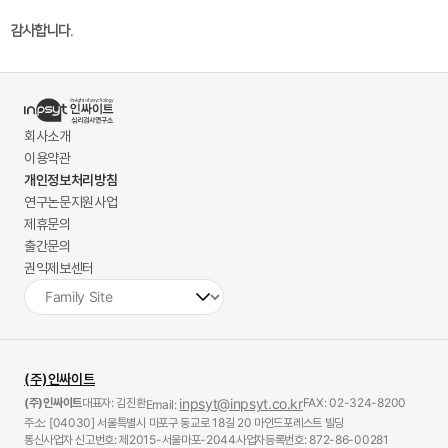
감사합니다.
회사소개
이용약관
개인정보처리방침
연구논문지원사업
제휴문의
출간문의
권익제보센터
(주)인싸이트
(주)인싸이트
대표자: 김진환
inpsyt@inpsyt.co.kr
FAX: 02-324-8200
Email:
주소: [04030] 서울특별시 마포구 동교로 18길 20 마인드포레스트 빌딩
통신사업자 신고번호: 제2015-서울마포-2044
사업자등록번호: 872-86-00281