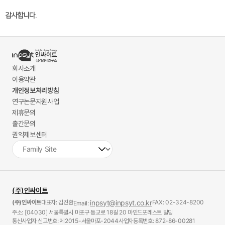
감사합니다.
회사소개
이용약관
개인정보처리방침
연구논문지원사업
제휴문의
출간문의
권익제보센터
(주)인싸이트
(주)인싸이트
대표자: 김진환
inpsyt@inpsyt.co.kr
FAX: 02-324-8200
Email:
주소: [04030] 서울특별시 마포구 동교로 18길 20 마인드포레스트 빌딩
통신사업자 신고번호: 제2015-서울마포-2044
사업자등록번호: 872-86-00281