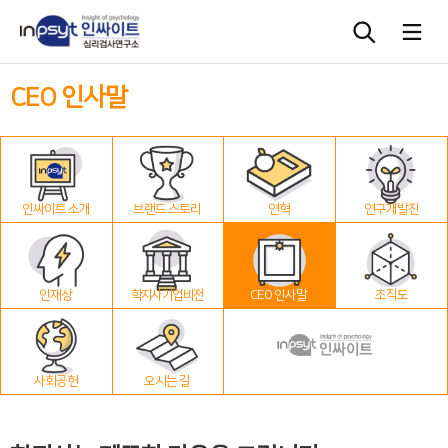
CEO 인사말
심리검사
상담도구
인싸이트 소개
브랜드 스토리
연혁
연구개발진
교육 워크숍
단체검사
인재상
학지사 기업 비전
CEO 인사말
조직도
사회공헌
오시는 길