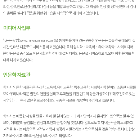
심리학,교육학,의과대학 교수님등 150여명의 권위있는 연구개발 인프라를 통해 지능,적성,인지,창
의성,성격,진로,신경심리,치매검사 등을 개발.보급하고 있습니다. 아울러 임상 및 평가장면에서 검사
의 올바른 실시와 적용을 위한 워크숍을 지속적으로 개최하고 있습니다.
미디어 사업부
뉴논문닷컴(www.newnonmun.com)을 통하여 흩어져 있는 귀중한 연구 논문들을 한곳에 모아 실
시간 인터넷 다운로드 서비스를 하고 있습니다. 특히 심리학ㆍ교육학ㆍ유아 교육학ㆍ사회복지학
분야 논문을 중심으로 인문사회과학 전반에 걸쳐 다량의 논문을 서비스하고 있으며 향후 분야를 확
대해 나가고 있습니다.
인문학 자료관
학지사 인문학 자료관은 심리학, 교육학, 유아교육학, 특수교육학, 사회복지학 분야의 소중한 자료를
모아 우리나라 학문 발전의 연원을 살피고 후학들을 위한 연구의 장을 제공하기 위해 추진하고 있는
사업입니다. 현재 많은 원로교수님들의 귀중한 자료를 기증받아 수집하고 있습니다.
학지사는 따뜻한 세상을 만들기 위해 할 일이 많습니다. 하지만 학지사 혼자만의 힘으로는 할 수 없
으며, 여러분의 끊임없는 관심과 조언이 큰 힘이 될 것입니다. 앞으로도 학지사는 꾸준히 노력하고
고객을 섬기는 마음으로 고객님과 함께 성장하고 발전하는 기업으로 남을 것을 약속드립니다. 항상
지켜봐 주시고 격려와 성원을 보내주시기 바랍니다.