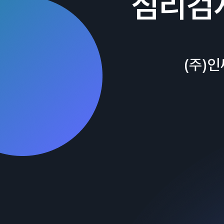
심리검
(주)