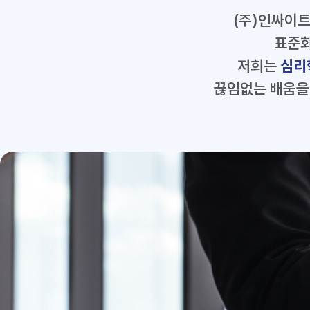
(주)인싸이
표준화
저희는
심리
끊임없는 배움을