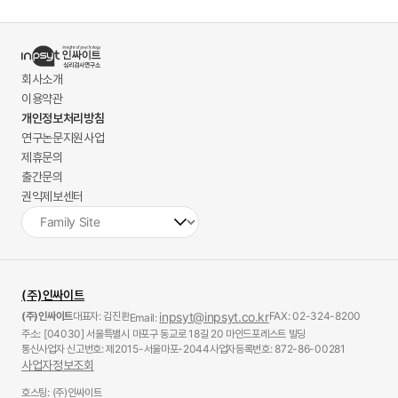
회사소개
이용약관
개인정보처리방침
연구논문지원사업
제휴문의
출간문의
권익제보센터
(주)인싸이트
(주)인싸이트
대표자: 김진환
inpsyt@inpsyt.co.kr
FAX: 02-324-8200
Email:
주소: [04030] 서울특별시 마포구 동교로 18길 20 마인드포레스트 빌딩
통신사업자 신고번호: 제2015-서울마포-2044
사업자등록번호: 872-86-00281
사업자정보조회
호스팅: (주)인싸이트