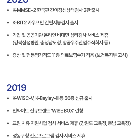
K-MMSE~2 한국판 간이정신상태검사 2판 출시
K-BIT2 카우프만 간편지능검사 출시
기업 및 공공기관 온라인 비대면 심리검사 서비스 제휴
(강북삼성병원, 충청남도청, 항공우주산업주식회사 등)
증상 및 행동평가척도 11종 의료보험수가 적용 (보건복지부 고시)
2019
K-WISC-V, K-Bayley-III 등 56종 신규 출시
인싸이트 신규브랜드 ‘WISE BOX’ 런칭
교원 치유 지원사업 검사 서비스 제휴 (강원도 교육청, 충남 교육청)
성동구청 진로프로그램 검사 서비스 제휴