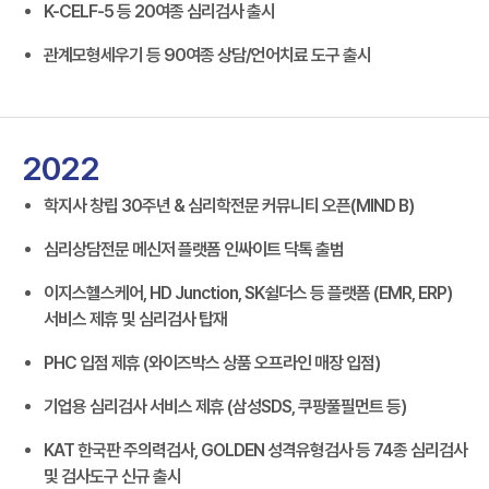
K-CELF-5 등 20여종 심리검사 출시
관계모형세우기 등 90여종 상담/언어치료 도구 출시
2022
학지사 창립 30주년 & 심리학전문 커뮤니티 오픈(MIND B)
심리상담전문 메신저 플랫폼 인싸이트 닥톡 출범
이지스헬스케어, HD Junction, SK쉴더스 등 플랫폼 (EMR, ERP)
서비스 제휴 및 심리검사 탑재
PHC 입점 제휴 (와이즈박스 상품 오프라인 매장 입점)
기업용 심리검사 서비스 제휴 (삼성SDS, 쿠팡풀필먼트 등)
KAT 한국판 주의력검사, GOLDEN 성격유형검사 등 74종 심리검사
및 검사도구 신규 출시