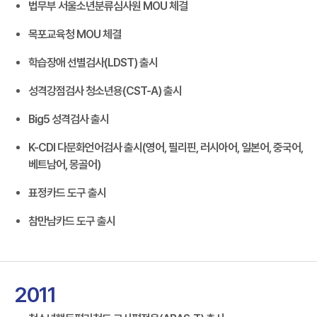
법무부 서울소년분류심사원 MOU 체결
목포교육청 MOU 체결
학습장애 선별검사(LDST) 출시
성격강점검사 청소년용(CST-A) 출시
Big5 성격검사 출시
K-CDI 다문화언어검사 출시(영어, 필리핀, 러시아어, 일본어, 중국어,
베트남어, 몽골어)
표정카드 도구 출시
참만남카드 도구 출시
2011