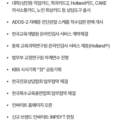
대학/성인용 직업카드, 학과카드2, Holland카드, CAKE
의사소통카드, 노인 회상카드 등 상담도구 출시
ADOS-2 자폐증 진단관찰 스케줄 직수입판 판매 개시
한국교육개발원 온라인검사 서비스 계약체결
충북 교육과학연구원 온라인검사 서비스 제휴(Holland®)
법무부 교정연구원 하계연수 진행
KBS 시사기획 “창” 공동기획
한국진로상담협회 업무협약 체결
한국특수교육총연합회 업무협약 체결
인싸이트 홈페이지 오픈
신규 브랜드 인싸이트: INPSYT 런칭