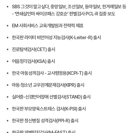
SBS 그것이 알고싶다, 중앙일보, 조선일보, 동아일보, 한겨례일보 등
- ‘연쇄살인마 싸이코패스 강호순’ 판별검사 PCL-R 집중 보도
EM 사회서비스 교육개발원과 전략적 제휴
한국판 라이터 비언어성 지능검사(K-Leiter-R) 출시
진로탐색검사(CET) 출시
어음청각검사(KSA) 출시
한국 아동성격검사 - 교사평정용(KCPI-T) 출시
아동·청소년 교우관계문제검사(KIPR) 출시
실어증-신경언어장애 선별검사(STAND) 출시
한국판 부모양육스트레스 검사(K-PSI) 출시
한국판 정신병질 성격검사(PPI-R) 출시
한국판 꾀병탐지검사(M-FAST) 출시