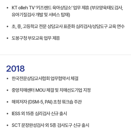
KT olleh TV ‘키즈랜드 육아상담소’ 업무 제휴 (부모양육태도검사,
유아기질검사 개발 및 서비스 탑재)
초, 중, 고등학교 전문 상담교사 표준화 심리검사/상담도구 교육 연수
도봉구청 부모교육 업무 제휴
2018
한국전문상담교사협회 업무협약서 체결
중앙치매센터 MOU 체결 및 치매선도기업 지정
해외저자 (DSM-5, PAI) 초청 워크숍 주관
IESS 외 15종 심리검사 신규 출시
SCT 문장완성검사 외 5종 검사도구 신규 출시