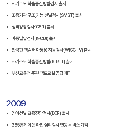
자기주도 학습증진방법검사 출시
조음기관 구조,기능 선별검사(SMST) 출시
성격강점검사(CST) 출시
아동발달검사(K-CDI) 출시
한국판 웩슬러 아동용 지능검사(WISC-Ⅳ) 출시
자기주도 학습증진방법(S-RLT) 출시
부산교육청 주관 챔프교실 공급 계약
2009
영아선별 교육진단검사(DEP) 출시
365홈케어 온라인 심리검사 연동 서비스 계약