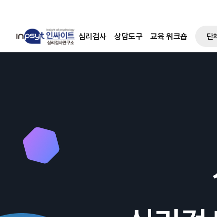
심리검사
상담도구
교육 워크숍
단