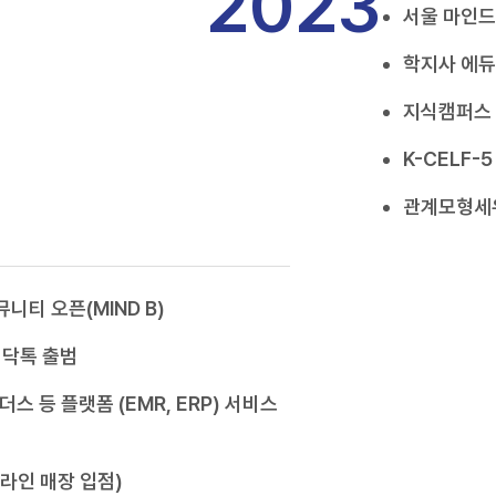
2023
서울 마인
학지사 에듀
지식캠퍼스 
K-CELF-
관계모형세우
니티 오픈(MIND B)
 닥톡 출범
쉴더스 등 플랫폼 (EMR, ERP) 서비스
프라인 매장 입점)