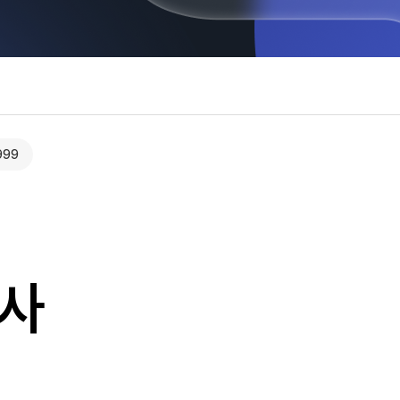
999
역사