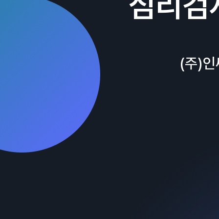
심리검
(주)