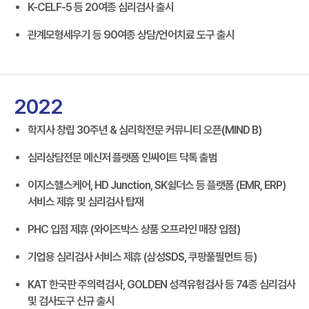
K-CELF-5 등 20여종 심리검사 출시
관계모형세우기 등 90여종 상담/언어치료 도구 출시
2022
학지사 창립 30주년 & 심리학전문 커뮤니티 오픈(MIND B)
심리상담전문 메신저 플랫폼 인싸이트 닥톡 출범
이지스헬스케어, HD Junction, SK쉴더스 등 플랫폼 (EMR, ERP)
서비스 제휴 및 심리검사 탑재
PHC 입점 제휴 (와이즈박스 상품 오프라인 매장 입점)
기업용 심리검사 서비스 제휴 (삼성SDS, 쿠팡풀필먼트 등)
KAT 한국판 주의력검사, GOLDEN 성격유형검사 등 74종 심리검사
및 검사도구 신규 출시