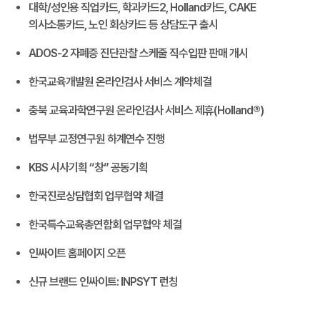
대학/성인용 직업카드, 학과카드2, Holland카드, CAKE
의사소통카드, 노인 회상카드 등 상담도구 출시
ADOS-2 자폐증 진단관찰 스케줄 직수입판 판매 개시
한국교육개발원 온라인검사 서비스 계약체결
충북 교육과학연구원 온라인검사 서비스 제휴(Holland®)
법무부 교정연구원 하계연수 진행
KBS 시사기획 “창” 공동기획
한국진로상담협회 업무협약 체결
한국특수교육총연합회 업무협약 체결
인싸이트 홈페이지 오픈
신규 브랜드 인싸이트: INPSYT 런칭