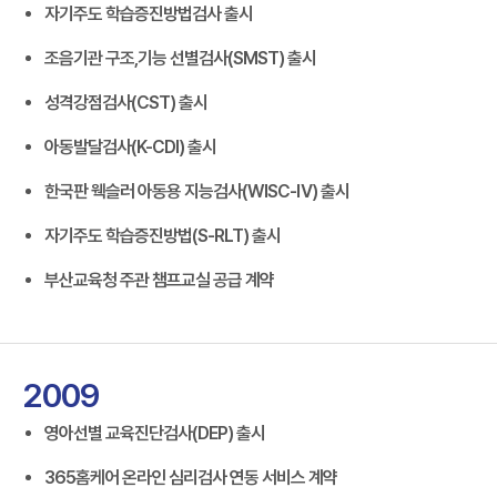
자기주도 학습증진방법검사 출시
조음기관 구조,기능 선별검사(SMST) 출시
성격강점검사(CST) 출시
아동발달검사(K-CDI) 출시
한국판 웩슬러 아동용 지능검사(WISC-Ⅳ) 출시
자기주도 학습증진방법(S-RLT) 출시
부산교육청 주관 챔프교실 공급 계약
2009
영아선별 교육진단검사(DEP) 출시
365홈케어 온라인 심리검사 연동 서비스 계약