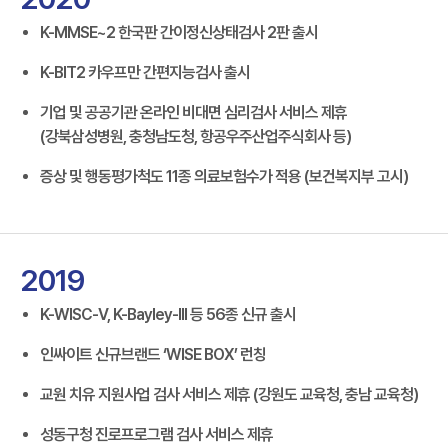
K-MMSE~2 한국판 간이정신상태검사 2판 출시
K-BIT2 카우프만 간편지능검사 출시
기업 및 공공기관 온라인 비대면 심리검사 서비스 제휴
(강북삼성병원, 충청남도청, 항공우주산업주식회사 등)
증상 및 행동평가척도 11종 의료보험수가 적용 (보건복지부 고시)
2019
K-WISC-V, K-Bayley-III 등 56종 신규 출시
인싸이트 신규브랜드 ‘WISE BOX’ 런칭
교원 치유 지원사업 검사 서비스 제휴 (강원도 교육청, 충남 교육청)
성동구청 진로프로그램 검사 서비스 제휴