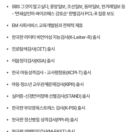
SBS 그것이 알고싶다, 중앙일보, 조선일보, 동아일보, 한겨례일보 등
- ‘연쇄살인마 싸이코패스 강호순’ 판별검사 PCL-R 집중 보도
EM 사회서비스 교육개발원과 전략적 제휴
한국판 라이터 비언어성 지능검사(K-Leiter-R) 출시
진로탐색검사(CET) 출시
어음청각검사(KSA) 출시
한국 아동성격검사 - 교사평정용(KCPI-T) 출시
아동·청소년 교우관계문제검사(KIPR) 출시
실어증-신경언어장애 선별검사(STAND) 출시
한국판 부모양육스트레스 검사(K-PSI) 출시
한국판 정신병질 성격검사(PPI-R) 출시
한국판 꾀병탐지검사(M-FAST) 출시