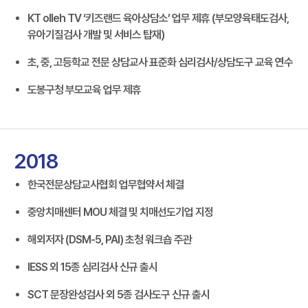
KT olleh TV ‘키즈랜드 육아상담소’ 업무 제휴 (부모양육태도검사,
유아기질검사 개발 및 서비스 탑재)
초, 중, 고등학교 전문 상담교사 표준화 심리검사/상담도구 교육 연수
도봉구청 부모교육 업무 제휴
2018
한국전문상담교사협회 업무협약서 체결
중앙치매센터 MOU 체결 및 치매선도기업 지정
해외저자 (DSM-5, PAI) 초청 워크숍 주관
IESS 외 15종 심리검사 신규 출시
SCT 문장완성검사 외 5종 검사도구 신규 출시