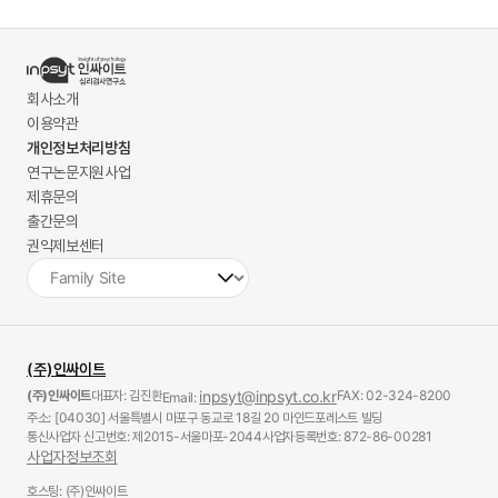
회사소개
이용약관
개인정보처리방침
연구논문지원사업
제휴문의
출간문의
권익제보센터
(주)인싸이트
(주)인싸이트
대표자: 김진환
inpsyt@inpsyt.co.kr
FAX: 02-324-8200
Email:
주소: [04030] 서울특별시 마포구 동교로 18길 20 마인드포레스트 빌딩
통신사업자 신고번호: 제2015-서울마포-2044
사업자등록번호: 872-86-00281
사업자정보조회
호스팅: (주)인싸이트