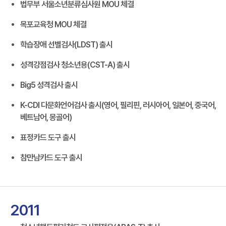
법무부 서울소년분류심사원 MOU 체결
목포교육청 MOU 체결
학습장애 선별검사(LDST) 출시
성격강점검사 청소년용(CST-A) 출시
Big5 성격검사 출시
K-CDI 다문화언어검사 출시(영어, 필리핀, 러시아어, 일본어, 중국어,
베트남어, 몽골어)
표정카드 도구 출시
참만남카드 도구 출시
2011