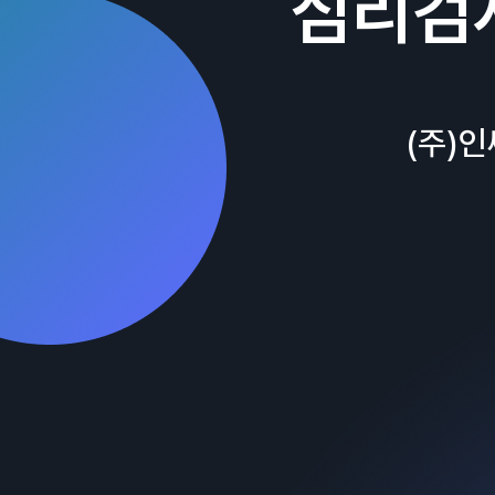
심리검
(주)