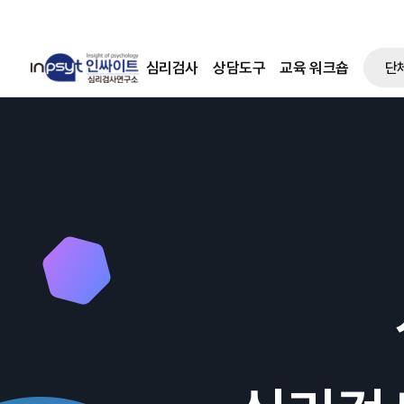
심리검사
상담도구
교육 워크숍
단