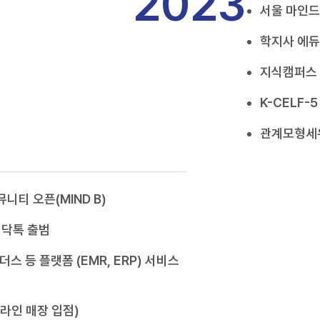
2023
서울 마인
학지사 에듀
지식캠퍼스 
K-CELF-
관계모형세우
니티 오픈(MIND B)
 닥톡 출범
쉴더스 등 플랫폼 (EMR, ERP) 서비스
프라인 매장 입점)