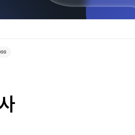
999
역사