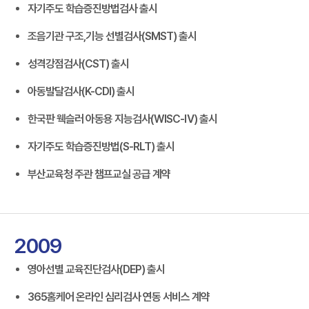
자기주도 학습증진방법검사 출시
조음기관 구조,기능 선별검사(SMST) 출시
성격강점검사(CST) 출시
아동발달검사(K-CDI) 출시
한국판 웩슬러 아동용 지능검사(WISC-Ⅳ) 출시
자기주도 학습증진방법(S-RLT) 출시
부산교육청 주관 챔프교실 공급 계약
2009
영아선별 교육진단검사(DEP) 출시
365홈케어 온라인 심리검사 연동 서비스 계약