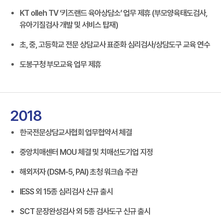
KT olleh TV ‘키즈랜드 육아상담소’ 업무 제휴 (부모양육태도검사,
유아기질검사 개발 및 서비스 탑재)
초, 중, 고등학교 전문 상담교사 표준화 심리검사/상담도구 교육 연수
도봉구청 부모교육 업무 제휴
2018
한국전문상담교사협회 업무협약서 체결
중앙치매센터 MOU 체결 및 치매선도기업 지정
해외저자 (DSM-5, PAI) 초청 워크숍 주관
IESS 외 15종 심리검사 신규 출시
SCT 문장완성검사 외 5종 검사도구 신규 출시