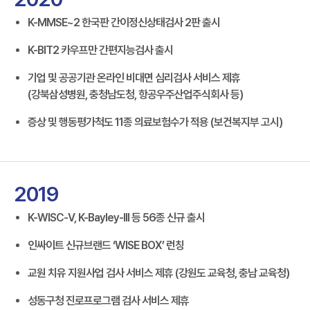
K-MMSE~2 한국판 간이정신상태검사 2판 출시
K-BIT2 카우프만 간편지능검사 출시
기업 및 공공기관 온라인 비대면 심리검사 서비스 제휴
(강북삼성병원, 충청남도청, 항공우주산업주식회사 등)
증상 및 행동평가척도 11종 의료보험수가 적용 (보건복지부 고시)
2019
K-WISC-V, K-Bayley-III 등 56종 신규 출시
인싸이트 신규브랜드 ‘WISE BOX’ 런칭
교원 치유 지원사업 검사 서비스 제휴 (강원도 교육청, 충남 교육청)
성동구청 진로프로그램 검사 서비스 제휴