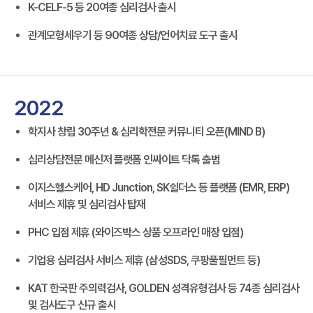
K-CELF-5 등 20여종 심리검사 출시
관계모형세우기 등 90여종 상담/언어치료 도구 출시
2022
학지사 창립 30주년 & 심리학전문 커뮤니티 오픈(MIND B)
심리상담전문 메신저 플랫폼 인싸이트 닥톡 출범
이지스헬스케어, HD Junction, SK쉴더스 등 플랫폼 (EMR, ERP)
서비스 제휴 및 심리검사 탑재
PHC 입점 제휴 (와이즈박스 상품 오프라인 매장 입점)
기업용 심리검사 서비스 제휴 (삼성SDS, 쿠팡풀필먼트 등)
KAT 한국판 주의력검사, GOLDEN 성격유형검사 등 74종 심리검사
및 검사도구 신규 출시