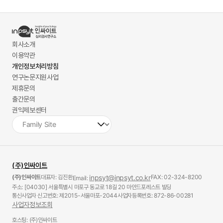
회사소개
이용약관
개인정보처리방침
연구논문지원사업
제휴문의
출간문의
권익제보센터
(주)인싸이트
(주)인싸이트
대표자: 김진환
inpsyt@inpsyt.co.kr
FAX: 02-324-8200
Email:
주소: [04030] 서울특별시 마포구 동교로 18길 20 마인드포레스트 빌딩
통신사업자 신고번호: 제2015-서울마포-2044
사업자등록번호: 872-86-00281
사업자정보조회
호스팅: (주)인싸이트