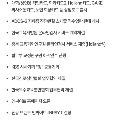
대학/성인용 직업카드, 학과카드2, Holland카드, CAKE
의사소통카드, 노인 회상카드 등 상담도구 출시
ADOS-2 자폐증 진단관찰 스케줄 직수입판 판매 개시
한국교육개발원 온라인검사 서비스 계약체결
충북 교육과학연구원 온라인검사 서비스 제휴(Holland®)
법무부 교정연구원 하계연수 진행
KBS 시사기획 “창” 공동기획
한국진로상담협회 업무협약 체결
한국특수교육총연합회 업무협약 체결
인싸이트 홈페이지 오픈
신규 브랜드 인싸이트: INPSYT 런칭