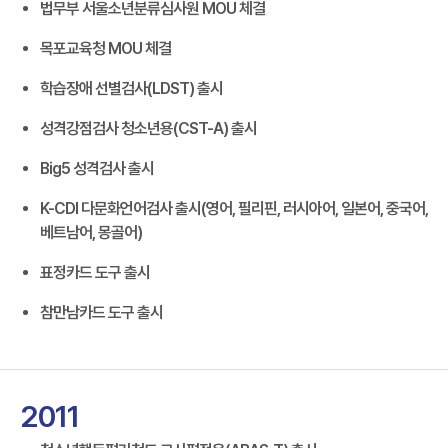
법무부 서울소년분류심사원 MOU 체결
목포교육청 MOU 체결
학습장애 선별검사(LDST) 출시
성격강점검사 청소년용(CST-A) 출시
Big5 성격검사 출시
K-CDI 다문화언어검사 출시(영어, 필리핀, 러시아어, 일본어, 중국어,
베트남어, 몽골어)
표정카드 도구 출시
참만남카드 도구 출시
2011