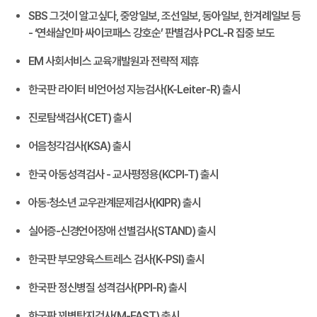
SBS 그것이 알고싶다, 중앙일보, 조선일보, 동아일보, 한겨례일보 등
- ‘연쇄살인마 싸이코패스 강호순’ 판별검사 PCL-R 집중 보도
EM 사회서비스 교육개발원과 전략적 제휴
한국판 라이터 비언어성 지능검사(K-Leiter-R) 출시
진로탐색검사(CET) 출시
어음청각검사(KSA) 출시
한국 아동성격검사 - 교사평정용(KCPI-T) 출시
아동·청소년 교우관계문제검사(KIPR) 출시
실어증-신경언어장애 선별검사(STAND) 출시
한국판 부모양육스트레스 검사(K-PSI) 출시
한국판 정신병질 성격검사(PPI-R) 출시
한국판 꾀병탐지검사(M-FAST) 출시