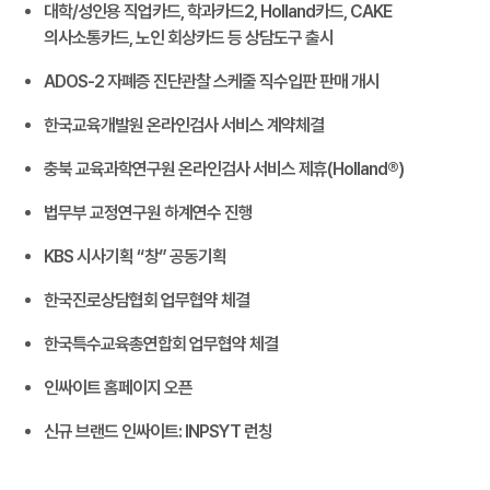
대학/성인용 직업카드, 학과카드2, Holland카드, CAKE
의사소통카드, 노인 회상카드 등 상담도구 출시
ADOS-2 자폐증 진단관찰 스케줄 직수입판 판매 개시
한국교육개발원 온라인검사 서비스 계약체결
충북 교육과학연구원 온라인검사 서비스 제휴(Holland®)
법무부 교정연구원 하계연수 진행
KBS 시사기획 “창” 공동기획
한국진로상담협회 업무협약 체결
한국특수교육총연합회 업무협약 체결
인싸이트 홈페이지 오픈
신규 브랜드 인싸이트: INPSYT 런칭