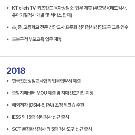
KT olleh TV ‘키즈랜드 육아상담소’ 업무 제휴 (부모양육태도검사,
유아기질검사 개발 및 서비스 탑재)
초, 중, 고등학교 전문 상담교사 표준화 심리검사/상담도구 교육 연수
도봉구청 부모교육 업무 제휴
2018
한국전문상담교사협회 업무협약서 체결
중앙치매센터 MOU 체결 및 치매선도기업 지정
해외저자 (DSM-5, PAI) 초청 워크숍 주관
IESS 외 15종 심리검사 신규 출시
SCT 문장완성검사 외 5종 검사도구 신규 출시