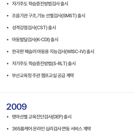
자기주도 학습증진방법검사 출시
조음기관 구조,기능 선별검사(SMST) 출시
성격강점검사(CST) 출시
아동발달검사(K-CDI) 출시
한국판 웩슬러 아동용 지능검사(WISC-Ⅳ) 출시
자기주도 학습증진방법(S-RLT) 출시
부산교육청 주관 챔프교실 공급 계약
2009
영아선별 교육진단검사(DEP) 출시
365홈케어 온라인 심리검사 연동 서비스 계약