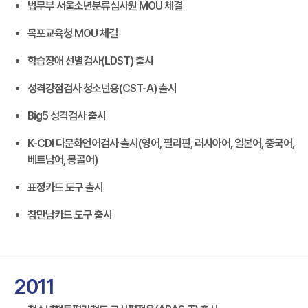
법무부 서울소년분류심사원 MOU 체결
목포교육청 MOU 체결
학습장애 선별검사(LDST) 출시
성격강점검사 청소년용(CST-A) 출시
Big5 성격검사 출시
K-CDI 다문화언어검사 출시(영어, 필리핀, 러시아어, 일본어, 중국어,
베트남어, 몽골어)
표정카드 도구 출시
참만남카드 도구 출시
2011