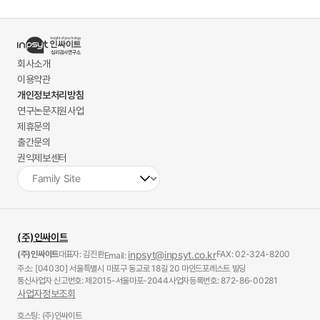
회사소개
이용약관
개인정보처리방침
연구논문지원사업
제휴문의
출간문의
권익제보센터
(주)인싸이트
(주)인싸이트
대표자: 김진환
inpsyt@inpsyt.co.kr
FAX: 02-324-8200
Email:
주소: [04030] 서울특별시 마포구 동교로 18길 20 마인드포레스트 빌딩
통신사업자 신고번호: 제2015-서울마포-2044
사업자등록번호: 872-86-00281
사업자정보조회
호스팅: (주)인싸이트