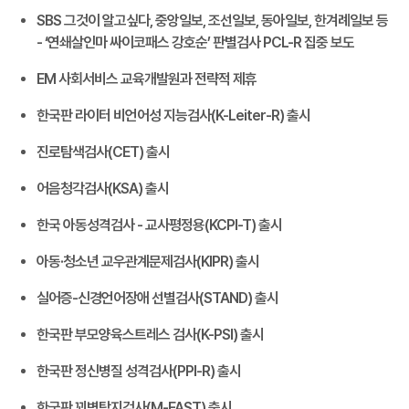
SBS 그것이 알고싶다, 중앙일보, 조선일보, 동아일보, 한겨례일보 등
- ‘연쇄살인마 싸이코패스 강호순’ 판별검사 PCL-R 집중 보도
EM 사회서비스 교육개발원과 전략적 제휴
한국판 라이터 비언어성 지능검사(K-Leiter-R) 출시
진로탐색검사(CET) 출시
어음청각검사(KSA) 출시
한국 아동성격검사 - 교사평정용(KCPI-T) 출시
아동·청소년 교우관계문제검사(KIPR) 출시
실어증-신경언어장애 선별검사(STAND) 출시
한국판 부모양육스트레스 검사(K-PSI) 출시
한국판 정신병질 성격검사(PPI-R) 출시
한국판 꾀병탐지검사(M-FAST) 출시