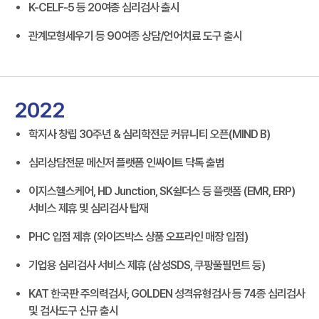
K-CELF-5 등 20여종 심리검사 출시
관계모형세우기 등 90여종 상담/언어치료 도구 출시
2022
학지사 창립 30주년 & 심리학전문 커뮤니티 오픈(MIND B)
심리상담전문 메신저 플랫폼 인싸이트 닥톡 출범
이지스헬스케어, HD Junction, SK쉴더스 등 플랫폼 (EMR, ERP)
서비스 제휴 및 심리검사 탑재
PHC 입점 제휴 (와이즈박스 상품 오프라인 매장 입점)
기업용 심리검사 서비스 제휴 (삼성SDS, 쿠팡풀필먼트 등)
KAT 한국판 주의력검사, GOLDEN 성격유형검사 등 74종 심리검사
및 검사도구 신규 출시