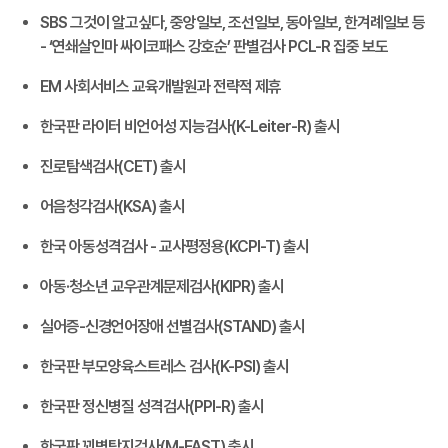
SBS 그것이 알고싶다, 중앙일보, 조선일보, 동아일보, 한겨례일보 등
- ‘연쇄살인마 싸이코패스 강호순’ 판별검사 PCL-R 집중 보도
EM 사회서비스 교육개발원과 전략적 제휴
한국판 라이터 비언어성 지능검사(K-Leiter-R) 출시
진로탐색검사(CET) 출시
어음청각검사(KSA) 출시
한국 아동성격검사 - 교사평정용(KCPI-T) 출시
아동·청소년 교우관계문제검사(KIPR) 출시
실어증-신경언어장애 선별검사(STAND) 출시
한국판 부모양육스트레스 검사(K-PSI) 출시
한국판 정신병질 성격검사(PPI-R) 출시
한국판 꾀병탐지검사(M-FAST) 출시