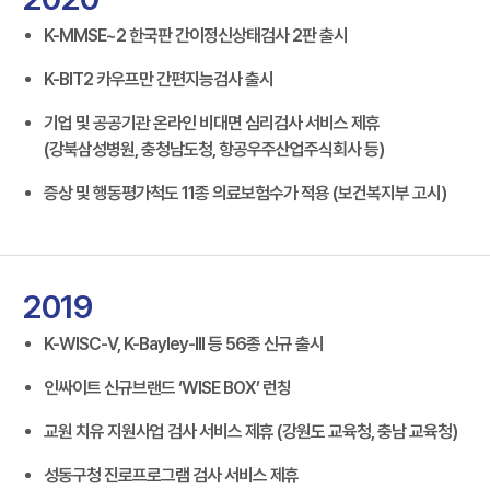
K-MMSE~2 한국판 간이정신상태검사 2판 출시
K-BIT2 카우프만 간편지능검사 출시
기업 및 공공기관 온라인 비대면 심리검사 서비스 제휴
(강북삼성병원, 충청남도청, 항공우주산업주식회사 등)
증상 및 행동평가척도 11종 의료보험수가 적용 (보건복지부 고시)
2019
K-WISC-V, K-Bayley-III 등 56종 신규 출시
인싸이트 신규브랜드 ‘WISE BOX’ 런칭
교원 치유 지원사업 검사 서비스 제휴 (강원도 교육청, 충남 교육청)
성동구청 진로프로그램 검사 서비스 제휴