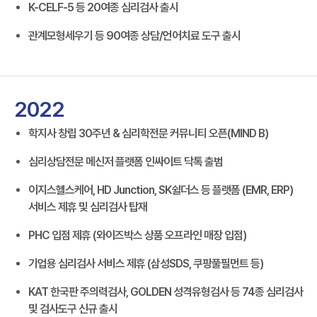
K-CELF-5 등 20여종 심리검사 출시
관계모형세우기 등 90여종 상담/언어치료 도구 출시
2022
학지사 창립 30주년 & 심리학전문 커뮤니티 오픈(MIND B)
심리상담전문 메신저 플랫폼 인싸이트 닥톡 출범
이지스헬스케어, HD Junction, SK쉴더스 등 플랫폼 (EMR, ERP)
서비스 제휴 및 심리검사 탑재
PHC 입점 제휴 (와이즈박스 상품 오프라인 매장 입점)
기업용 심리검사 서비스 제휴 (삼성SDS, 쿠팡풀필먼트 등)
KAT 한국판 주의력검사, GOLDEN 성격유형검사 등 74종 심리검사
및 검사도구 신규 출시