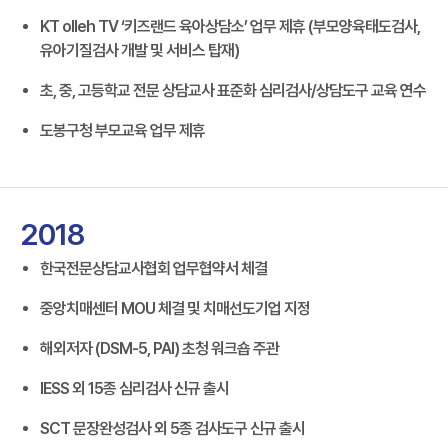
KT olleh TV ‘키즈랜드 육아상담소’ 업무 제휴 (부모양육태도검사,
유아기질검사 개발 및 서비스 탑재)
초, 중, 고등학교 전문 상담교사 표준화 심리검사/상담도구 교육 연수
도봉구청 부모교육 업무 제휴
2018
한국전문상담교사협회 업무협약서 체결
중앙치매센터 MOU 체결 및 치매선도기업 지정
해외저자 (DSM-5, PAI) 초청 워크숍 주관
IESS 외 15종 심리검사 신규 출시
SCT 문장완성검사 외 5종 검사도구 신규 출시