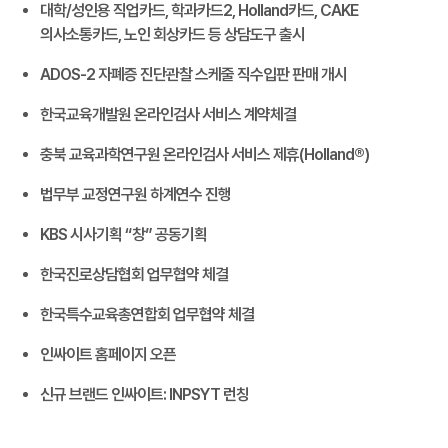
대학/성인용 직업카드, 학과카드2, Holland카드, CAKE
의사소통카드, 노인 회상카드 등 상담도구 출시
ADOS-2 자폐증 진단관찰 스케줄 직수입판 판매 개시
한국교육개발원 온라인검사 서비스 계약체결
충북 교육과학연구원 온라인검사 서비스 제휴(Holland®)
법무부 교정연구원 하계연수 진행
KBS 시사기획 “창” 공동기획
한국진로상담협회 업무협약 체결
한국특수교육총연합회 업무협약 체결
인싸이트 홈페이지 오픈
신규 브랜드 인싸이트: INPSYT 런칭