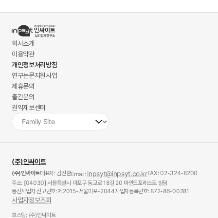
회사소개
이용약관
개인정보처리방침
연구논문지원사업
제휴문의
출간문의
권익제보센터
(주)인싸이트
(주)인싸이트
대표자: 김진환
inpsyt@inpsyt.co.kr
FAX: 02-324-8200
Email:
주소: [04030] 서울특별시 마포구 동교로 18길 20 마인드포레스트 빌딩
통신사업자 신고번호: 제2015-서울마포-2044
사업자등록번호: 872-86-00281
사업자정보조회
호스팅: (주)인싸이트