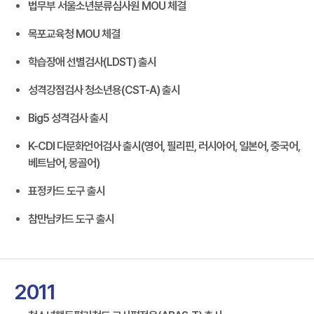
법무부 서울소년분류심사원 MOU 체결
목포교육청 MOU 체결
학습장애 선별검사(LDST) 출시
성격강점검사 청소년용(CST-A) 출시
Big5 성격검사 출시
K-CDI 다문화언어검사 출시(영어, 필리핀, 러시아어, 일본어, 중국어,
베트남어, 몽골어)
표정카드 도구 출시
참만남카드 도구 출시
2011