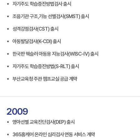
자기주도 학습증진방법검사 출시
조음기관 구조,기능 선별검사(SMST) 출시
성격강점검사(CST) 출시
아동발달검사(K-CDI) 출시
한국판 웩슬러 아동용 지능검사(WISC-Ⅳ) 출시
자기주도 학습증진방법(S-RLT) 출시
부산교육청 주관 챔프교실 공급 계약
2009
영아선별 교육진단검사(DEP) 출시
365홈케어 온라인 심리검사 연동 서비스 계약