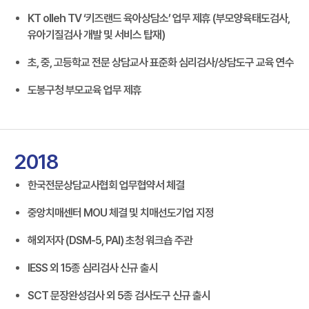
KT olleh TV ‘키즈랜드 육아상담소’ 업무 제휴 (부모양육태도검사,
유아기질검사 개발 및 서비스 탑재)
초, 중, 고등학교 전문 상담교사 표준화 심리검사/상담도구 교육 연수
도봉구청 부모교육 업무 제휴
2018
한국전문상담교사협회 업무협약서 체결
중앙치매센터 MOU 체결 및 치매선도기업 지정
해외저자 (DSM-5, PAI) 초청 워크숍 주관
IESS 외 15종 심리검사 신규 출시
SCT 문장완성검사 외 5종 검사도구 신규 출시