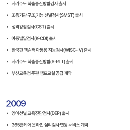
자기주도 학습증진방법검사 출시
조음기관 구조,기능 선별검사(SMST) 출시
성격강점검사(CST) 출시
아동발달검사(K-CDI) 출시
한국판 웩슬러 아동용 지능검사(WISC-Ⅳ) 출시
자기주도 학습증진방법(S-RLT) 출시
부산교육청 주관 챔프교실 공급 계약
2009
영아선별 교육진단검사(DEP) 출시
365홈케어 온라인 심리검사 연동 서비스 계약