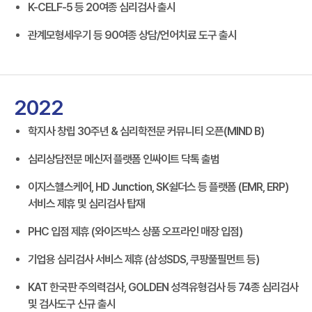
K-CELF-5 등 20여종 심리검사 출시
관계모형세우기 등 90여종 상담/언어치료 도구 출시
2022
학지사 창립 30주년 & 심리학전문 커뮤니티 오픈(MIND B)
심리상담전문 메신저 플랫폼 인싸이트 닥톡 출범
이지스헬스케어, HD Junction, SK쉴더스 등 플랫폼 (EMR, ERP)
서비스 제휴 및 심리검사 탑재
PHC 입점 제휴 (와이즈박스 상품 오프라인 매장 입점)
기업용 심리검사 서비스 제휴 (삼성SDS, 쿠팡풀필먼트 등)
KAT 한국판 주의력검사, GOLDEN 성격유형검사 등 74종 심리검사
및 검사도구 신규 출시