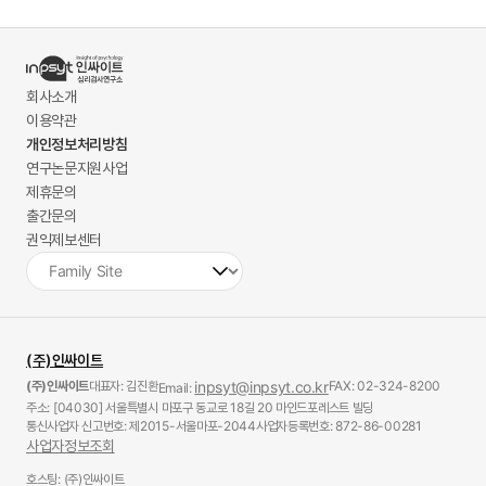
회사소개
이용약관
개인정보처리방침
연구논문지원사업
제휴문의
출간문의
권익제보센터
(주)인싸이트
(주)인싸이트
대표자: 김진환
inpsyt@inpsyt.co.kr
FAX: 02-324-8200
Email:
주소: [04030] 서울특별시 마포구 동교로 18길 20 마인드포레스트 빌딩
통신사업자 신고번호: 제2015-서울마포-2044
사업자등록번호: 872-86-00281
사업자정보조회
호스팅: (주)인싸이트