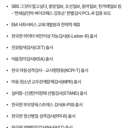
SBS 그것이 알고싶다, 중앙일보, 조선일보, 동아일보, 한겨례일보 등
- ‘연쇄살인마 싸이코패스 강호순’ 판별검사 PCL-R 집중 보도
EM 사회서비스 교육개발원과 전략적 제휴
한국판 라이터 비언어성 지능검사(K-Leiter-R) 출시
진로탐색검사(CET) 출시
어음청각검사(KSA) 출시
한국 아동성격검사 - 교사평정용(KCPI-T) 출시
아동·청소년 교우관계문제검사(KIPR) 출시
실어증-신경언어장애 선별검사(STAND) 출시
한국판 부모양육스트레스 검사(K-PSI) 출시
한국판 정신병질 성격검사(PPI-R) 출시
한국판 꾀병탐지검사(M-FAST) 출시