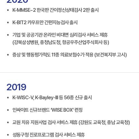
K-MMSE~2 한국판 간이정신상태검사 2판 출시
K-BIT2 카우프만 간편지능검사 출시
기업 및 공공기관 온라인 비대면 심리검사 서비스 제휴
(강북삼성병원, 충청남도청, 항공우주산업주식회사 등)
증상 및 행동평가척도 11종 의료보험수가 적용 (보건복지부 고시)
2019
K-WISC-V, K-Bayley-III 등 56종 신규 출시
인싸이트 신규브랜드 ‘WISE BOX’ 런칭
교원 치유 지원사업 검사 서비스 제휴 (강원도 교육청, 충남 교육청)
성동구청 진로프로그램 검사 서비스 제휴