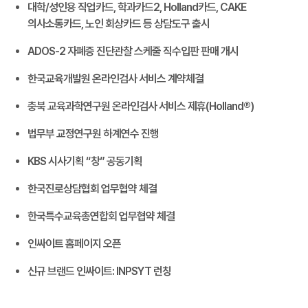
대학/성인용 직업카드, 학과카드2, Holland카드, CAKE
의사소통카드, 노인 회상카드 등 상담도구 출시
ADOS-2 자폐증 진단관찰 스케줄 직수입판 판매 개시
한국교육개발원 온라인검사 서비스 계약체결
충북 교육과학연구원 온라인검사 서비스 제휴(Holland®)
법무부 교정연구원 하계연수 진행
KBS 시사기획 “창” 공동기획
한국진로상담협회 업무협약 체결
한국특수교육총연합회 업무협약 체결
인싸이트 홈페이지 오픈
신규 브랜드 인싸이트: INPSYT 런칭