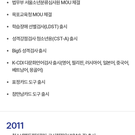
법무부 서울소년분류심사원 MOU 체결
목포교육청 MOU 체결
학습장애 선별검사(LDST) 출시
성격강점검사 청소년용(CST-A) 출시
Big5 성격검사 출시
K-CDI 다문화언어검사 출시(영어, 필리핀, 러시아어, 일본어, 중국어,
베트남어, 몽골어)
표정카드 도구 출시
참만남카드 도구 출시
2011